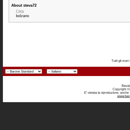
About steva72
Città
bolzano
Tutti gli or
Basato
Copyright ©2
E' vietata la riproduzione, anche
www.baro