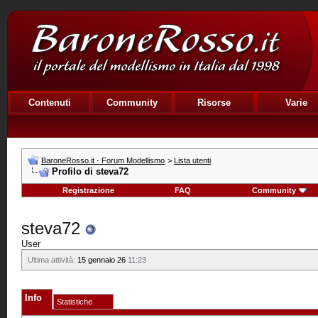
Contenuti
Community
Risorse
Varie
BaroneRosso.it - Forum Modellismo
>
Lista utenti
Profilo di steva72
Registrazione
FAQ
Community
steva72
User
Ultima attività:
15 gennaio 26
11:23
Info
Statistiche