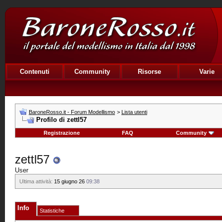
Contenuti
Community
Risorse
Varie
BaroneRosso.it - Forum Modellismo
>
Lista utenti
Profilo di zettl57
Registrazione
FAQ
Community
zettl57
User
Ultima attività:
15 giugno 26
09:38
Info
Statistiche