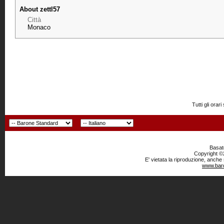
About zettl57
Città
Monaco
Tutti gli or
Basato
Copyright ©2
E' vietata la riproduzione, anche
www.baro