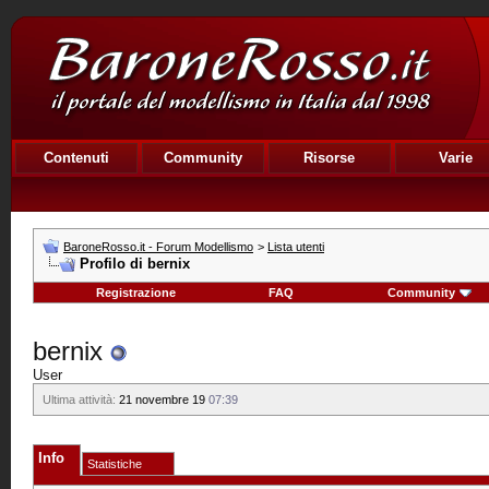
Contenuti
Community
Risorse
Varie
BaroneRosso.it - Forum Modellismo
>
Lista utenti
Profilo di bernix
Registrazione
FAQ
Community
bernix
User
Ultima attività:
21 novembre 19
07:39
Info
Statistiche