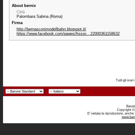
About bernix
Città
Palombara Sabina (Roma)
Firma
http://bernasconimodellbahn.blogspot.it/
https://www.facebook.com/pages/Assoc...22000361158632
Tutti gli or
Basato
Copyright ©2
E' vietata la riproduzione, anche
www.baro