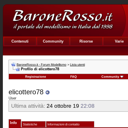
Contenuti
Community
Risorse
Varie
BaroneRosso.it - Forum Modellismo
>
Lista utenti
Profilo di elicottero78
Registrazione
FAQ
Community
elicottero78
User
Ultima attività:
24 ottobre 19
22:08
Info
Statistiche
Informazioni di contatto