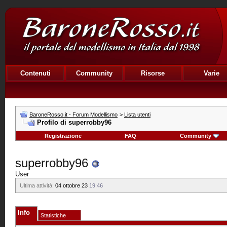
Contenuti
Community
Risorse
Varie
BaroneRosso.it - Forum Modellismo
>
Lista utenti
Profilo di superrobby96
Registrazione
FAQ
Community
superrobby96
User
Ultima attività:
04 ottobre 23
19:46
Info
Statistiche