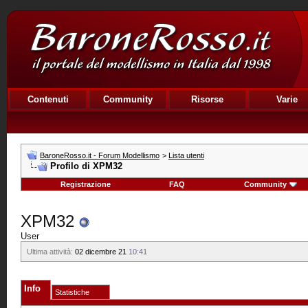
Contenuti
Community
Risorse
Varie
BaroneRosso.it - Forum Modellismo
>
Lista utenti
Profilo di XPM32
Registrazione
FAQ
Community
XPM32
User
Ultima attività:
02 dicembre 21
10:41
Info
Statistiche