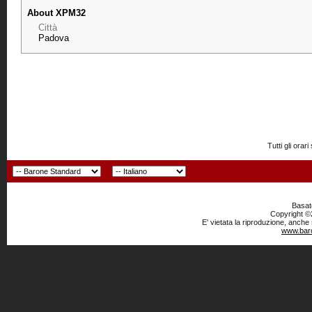
About XPM32
Città
Padova
Tutti gli or
Basato
Copyright ©2
E' vietata la riproduzione, anche
www.baro