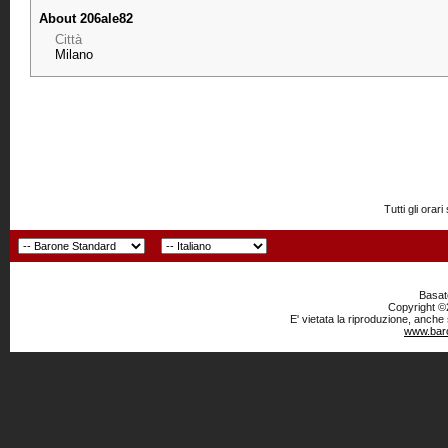
About 206ale82
Città
Milano
Tutti gli or
Basato
Copyright ©2
E' vietata la riproduzione, anche
www.baro