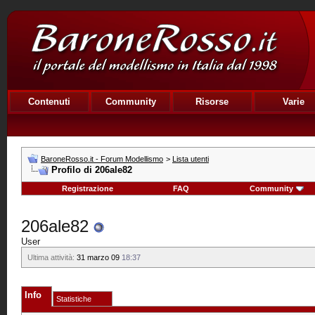
Contenuti
Community
Risorse
Varie
BaroneRosso.it - Forum Modellismo
>
Lista utenti
Profilo di 206ale82
Registrazione
FAQ
Community
206ale82
User
Ultima attività:
31 marzo 09
18:37
Info
Statistiche