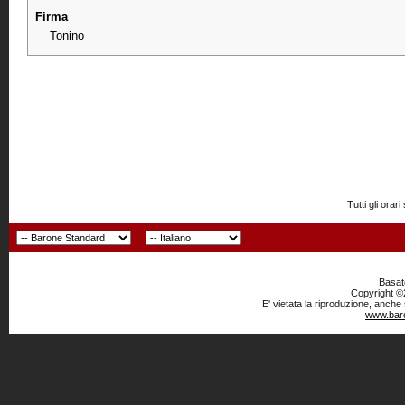
Firma
Tonino
Tutti gli or
Basato
Copyright ©2
E' vietata la riproduzione, anche
www.baro