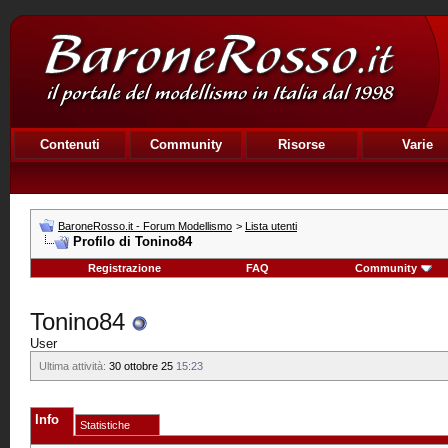
Contenuti
Community
Risorse
Varie
BaroneRosso.it - Forum Modellismo
>
Lista utenti
Profilo di Tonino84
Registrazione
FAQ
Community
Tonino84
User
Ultima attività:
30 ottobre 25
15:23
Info
Statistiche