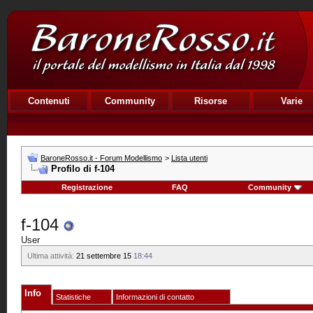
Contenuti
Community
Risorse
Varie
BaroneRosso.it - Forum Modellismo
>
Lista utenti
Profilo di f-104
Registrazione
FAQ
Community
f-104
User
Ultima attività:
21 settembre 15
18:44
Info
Statistiche
Informazioni di contatto