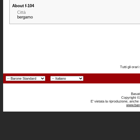
About f-104
Città
bergamo
Tutti gli or
Basato
Copyright ©2
E' vietata la riproduzione, anche
www.baro