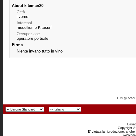
About kiteman20
Città
livorno
Interessi
modellismo Kitesurf
Occupazione
operatore portuale
Firma
Niente invano tutto in vino
Tutti gli or
Basato
Copyright ©2
E' vietata la riproduzione, anche
www.baro