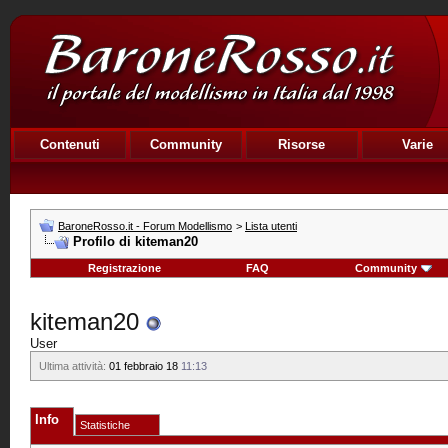
Contenuti
Community
Risorse
Varie
BaroneRosso.it - Forum Modellismo
>
Lista utenti
Profilo di kiteman20
Registrazione
FAQ
Community
kiteman20
User
Ultima attività:
01 febbraio 18
11:13
Info
Statistiche