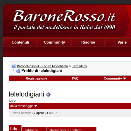
Contenuti
Community
Risorse
Varie
BaroneRosso.it - Forum Modellismo
>
Lista utenti
Profilo di lelelodigiani
Registrazione
FAQ
Community
lelelodigiani
User
Invia messaggio
Ultima attività:
17 aprile 21
00:27
Info
Statistiche
Informazioni di contatto