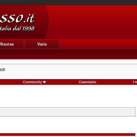
Risorse
Varie
enti
Community
Calendario
I 