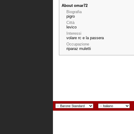
About omar72
Biografia
pigro
Città
levico
Interessi
volare rc e la passera
Occupazione
riparaz muletti