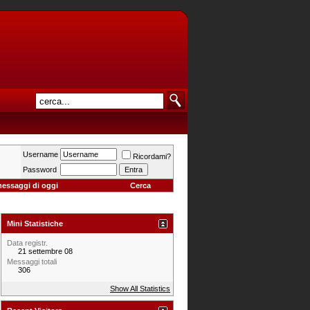
Username
Ricordami?
Password
messaggi di oggi
Cerca
Mini Statistiche
Data registr.
21 settembre 08
Messaggi totali
306
Show All Statistics