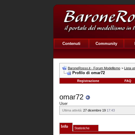
Contenuti
Community
BaroneRosso.it - Forum Modellismo
>
Lista ut
Profilo di omar72
Registrazione
FAQ
omar72
User
Ultima attività:
27 dicembre 19
17:43
Info
Statistiche