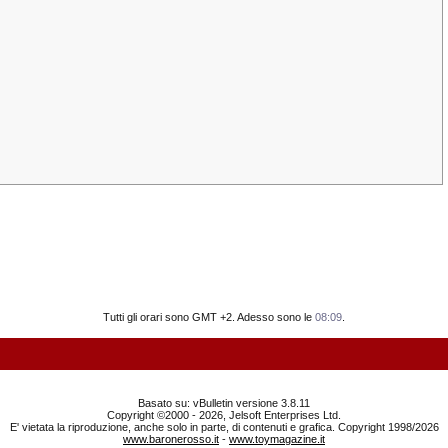
Tutti gli orari sono GMT +2. Adesso sono le
08:09
.
Basato su: vBulletin versione 3.8.11
Copyright ©2000 - 2026, Jelsoft Enterprises Ltd.
E' vietata la riproduzione, anche solo in parte, di contenuti e grafica. Copyright 1998/2026
www.baronerosso.it
-
www.toymagazine.it