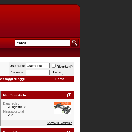
Username
Ricordami?
Password
messaggi di oggi
Cerca
Mini Statistiche
Data registr.
26 agosto 08
Messaggi totali
292
Show All Statistics