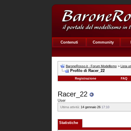
Contenuti
Community
BaroneRosso.it - Forum Modellismo
>
Lista ut
Profilo di Racer_22
Registrazione
FAQ
Racer_22
User
Ultima attività:
14 gennaio 26
17:10
Statistiche