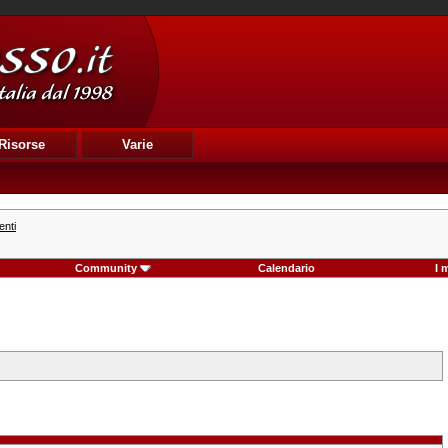
Risorse
Varie
enti
Community
Calendario
I 