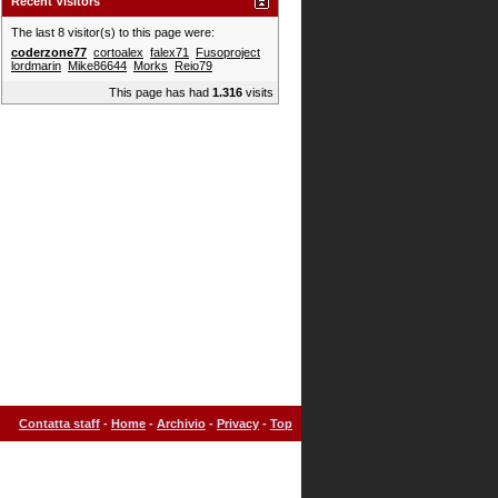
Recent Visitors
The last 8 visitor(s) to this page were:
coderzone77
cortoalex
falex71
Fusoproject
lordmarin
Mike86644
Morks
Reio79
This page has had
1.316
visits
Contatta staff
-
Home
-
Archivio
-
Privacy
-
Top