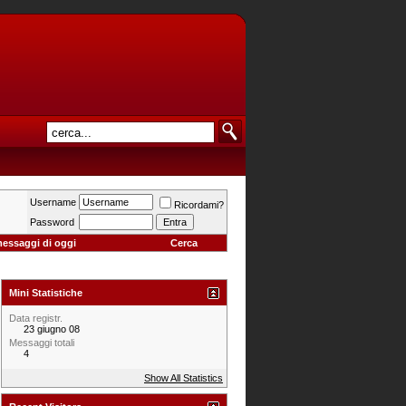
Username
Ricordami?
Password
messaggi di oggi
Cerca
Mini Statistiche
Data registr.
23 giugno 08
Messaggi totali
4
Show All Statistics