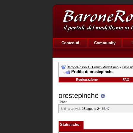
Contenuti
Community
BaroneRosso.it - Forum Modellismo
>
Lista ut
Profilo di orestepinche
Registrazione
FAQ
orestepinche
User
Ultima attività:
13 agosto 24
15:47
Statistiche