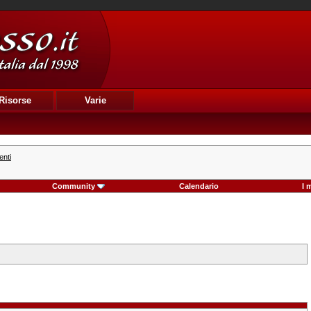
Risorse
Varie
enti
Community
Calendario
I 