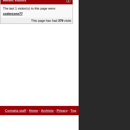
Recent Visitors
The last 1 visitor(s) to this page were:
coderzone77
This page has had
379
visits
Contatta staff
-
Home
-
Archivio
-
Privacy
-
Top