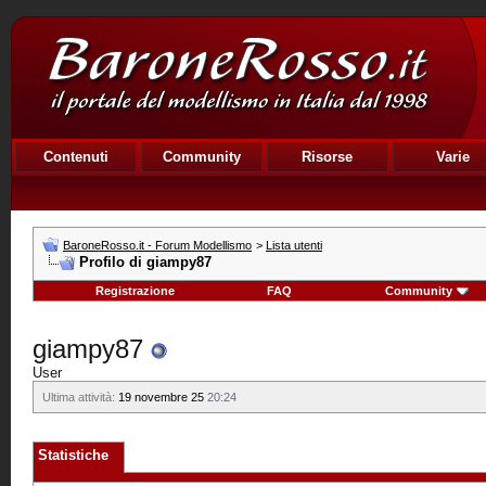
Contenuti
Community
Risorse
Varie
BaroneRosso.it - Forum Modellismo
>
Lista utenti
Profilo di giampy87
Registrazione
FAQ
Community
giampy87
User
Ultima attività:
19 novembre 25
20:24
Statistiche