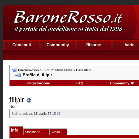
Contenuti
Community
Risorse
Varie
BaroneRosso.it - Forum Modellismo
>
Lista utenti
Profilo di filipir
Registrazione
FAQ
Community
filipir
User
Ultima attività:
15 aprile 24
15:01
Info
Statistiche
Amici