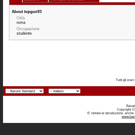
About topgun93
Città
roma
Occupazione
studente
Tutti gli or
Basato
Copyright ©2
E' vietata la riproduzione, anche
www.baro