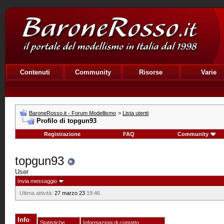
Contenuti
Community
Risorse
Varie
BaroneRosso.it - Forum Modellismo
>
Lista utenti
Profilo di topgun93
Registrazione
FAQ
Community
topgun93
User
Invia messaggio
Ultima attività:
27 marzo 23
19:46
Info
Statistiche
Informazioni di contatto