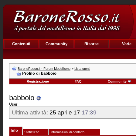
Contenuti
Community
Risorse
Varie
BaroneRosso.it - Forum Modellismo
>
Lista utenti
Profilo di babboio
Registrazione
FAQ
Community
babboio
User
Ultima attività:
25 aprile 17
17:39
Info
Statistiche
Informazioni di contatto