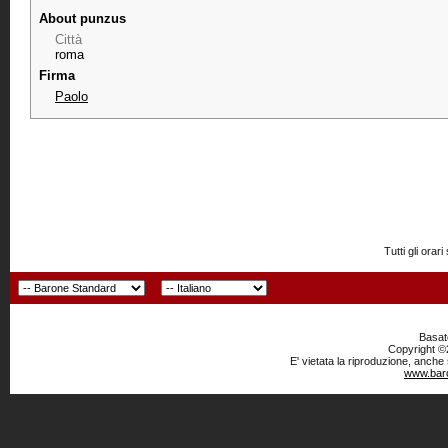
About punzus
Città
roma
Firma
Paolo
Tutti gli or
Basato
Copyright ©2
E' vietata la riproduzione, anche
www.baro