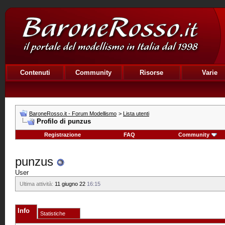
Contenuti
Community
Risorse
Varie
BaroneRosso.it - Forum Modellismo
>
Lista utenti
Profilo di punzus
Registrazione
FAQ
Community
punzus
User
Ultima attività:
11 giugno 22
16:15
Info
Statistiche