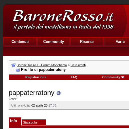
Contenuti
Community
Risorse
Varie
BaroneRosso.it - Forum Modellismo
>
Lista utenti
Profilo di pappaterratony
Registrazione
FAQ
Community
pappaterratony
User
Ultima attività:
02 aprile 25
17:53
Info
Statistiche