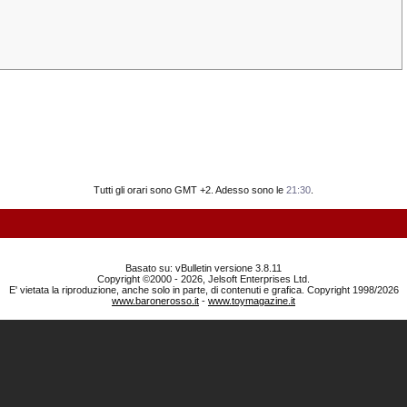
Tutti gli orari sono GMT +2. Adesso sono le
21:30
.
Basato su: vBulletin versione 3.8.11
Copyright ©2000 - 2026, Jelsoft Enterprises Ltd.
E' vietata la riproduzione, anche solo in parte, di contenuti e grafica. Copyright 1998/2026
www.baronerosso.it
-
www.toymagazine.it