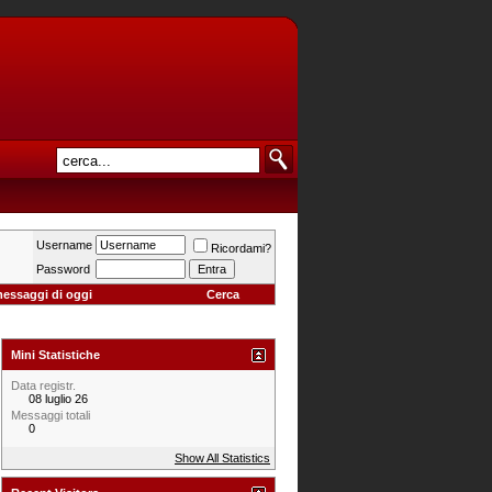
Username
Ricordami?
Password
messaggi di oggi
Cerca
Mini Statistiche
Data registr.
08 luglio 26
Messaggi totali
0
Show All Statistics