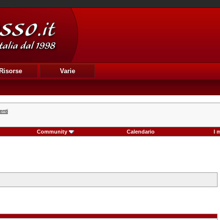
Risorse
Varie
enti
Community
Calendario
I 