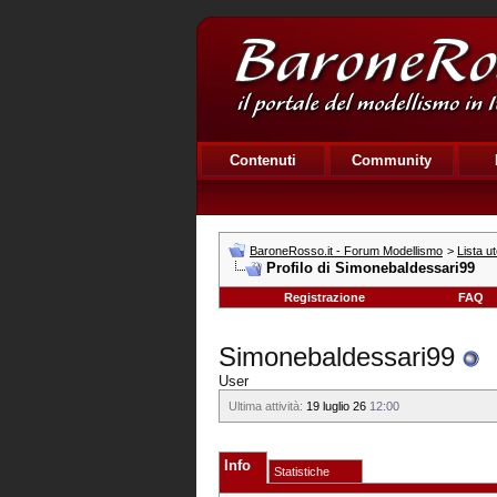
Contenuti
Community
BaroneRosso.it - Forum Modellismo
>
Lista ut
Profilo di Simonebaldessari99
Registrazione
FAQ
Simonebaldessari99
User
Ultima attività:
19 luglio 26
12:00
Info
Statistiche