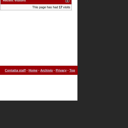
Recent Visitors
This page has had
17
visits
Contatta staff
-
Home
-
Archivio
-
Privacy
-
Top