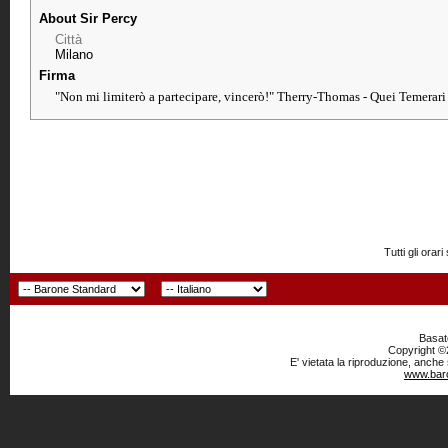
About Sir Percy
Città
Milano
Firma
"Non mi limiterò a partecipare, vincerò!" Therry-Thomas - Quei Temerar
Tutti gli or
Basato
Copyright ©2
E' vietata la riproduzione, anche
www.baro