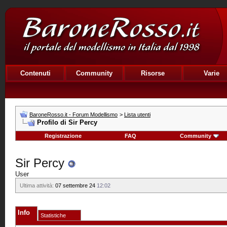
Contenuti
Community
Risorse
Varie
BaroneRosso.it - Forum Modellismo
>
Lista utenti
Profilo di Sir Percy
Registrazione
FAQ
Community
Sir Percy
User
Ultima attività:
07 settembre 24
12:02
Info
Statistiche