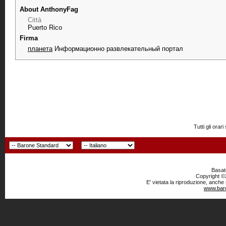
About AnthonyFag
Città
Puerto Rico
Firma
планета
Информационно развлекательный портал
Tutti gli or
Basato
Copyright ©2
E' vietata la riproduzione, anche
www.baro