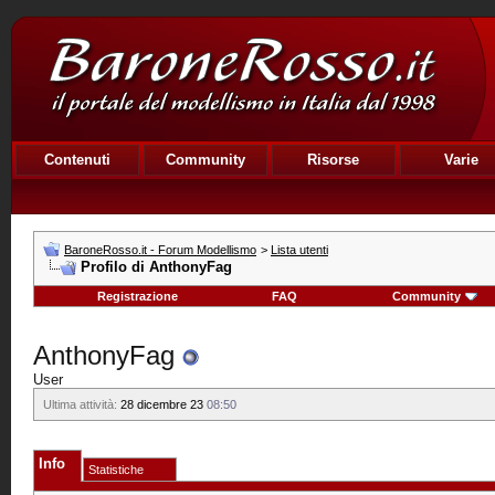
Contenuti
Community
Risorse
Varie
BaroneRosso.it - Forum Modellismo
>
Lista utenti
Profilo di AnthonyFag
Registrazione
FAQ
Community
AnthonyFag
User
Ultima attività:
28 dicembre 23
08:50
Info
Statistiche