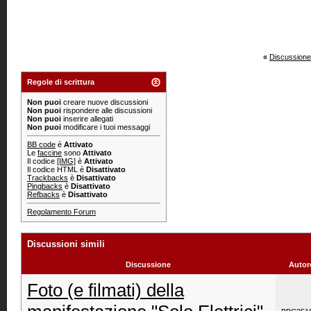
«
Discussione
Regole di scrittura
Non puoi
creare nuove discussioni
Non puoi
rispondere alle discussioni
Non puoi
inserire allegati
Non puoi
modificare i tuoi messaggi
BB code
è
Attivato
Le
faccine
sono
Attivato
Il codice
[IMG]
è
Attivato
Il codice HTML è
Disattivato
Trackbacks
è
Disattivato
Pingbacks
è
Disattivato
Refbacks
è
Disattivato
Regolamento Forum
Discussioni simili
Discussione
Autor
Foto (e filmati) della