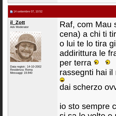
14 settembre 07, 10:52
il_Zott
Raf, com Mau s
Adv Moderator
cena) a chi ti t
o lui te lo tira 
addirittura le f
per terra
Data registr.: 14-10-2002
rassegnti hai i
Residenza: Roma
Messaggi: 19.840
dai scherzo ov
io sto sempre c
si sa le volte 