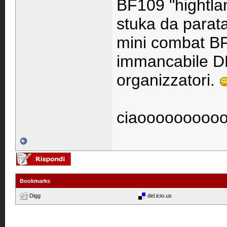
BF109 "hightla
stuka da parat
mini combat B
immancabile DL
organizzatori.
ciaooooooooo
Bookmarks
Digg
del.icio.us