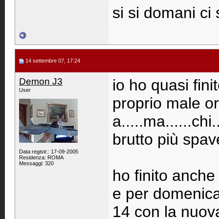
si si domani ci
14 settembre 07, 17:24
Demon J3
io ho quasi fini
User
proprio male ora
a.....ma......ch
brutto più spave
Data registr.: 17-09-2005
Residenza: ROMA
Messaggi: 320
ho finito anche
e per domenica
14 con la nuo