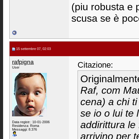
(piu robusta e 
scusa se è poco
15 settembre 07, 02:03
rafpigna
Citazione:
User
Originalment
Raf, com Mau
cena) a chi ti
se io o lui te 
addirittura le
Data registr.: 10-01-2006
Residenza: Roma
Messaggi: 8.376
arrivino per 