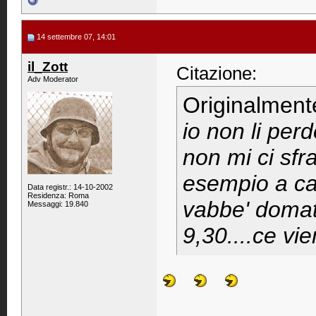
14 settembre 07, 14:01
il_Zott
Citazione:
Adv Moderator
Originalment
io non li per
non mi ci sfr
esempio a ca
Data registr.: 14-10-2002
Residenza: Roma
vabbe' domatt
Messaggi: 19.840
9,30....ce vie