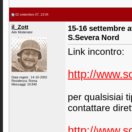
02 settembre 07, 13:04
il_Zott
15-16 settembre av
Adv Moderator
S.Severa Nord
Link incontro:
http://www.so
Data registr.: 14-10-2002
Residenza: Roma
Messaggi: 19.840
per qualsisiai t
contattare dire
http://www.so