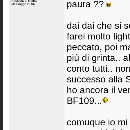
Residenza: Roma
paura ??
Messaggi: 19.840
dai dai che si 
farei molto lig
peccato, poi ma
più di grinta.. a
conto tutti.. no
successo alla Se
ho ancora il ve
BF109...
comuque io mi 