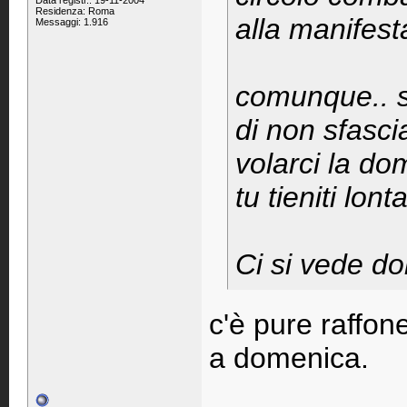
Data registr.: 19-11-2004
Residenza: Roma
alla manifes
Messaggi: 1.916
comunque.. siet
di non sfasci
volarci la do
tu tieniti lon
Ci si vede do
c'è pure raffone
a domenica.