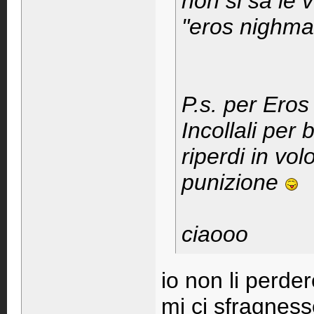
non si sa le 
"eros nighma
P.s. per Eros
Incollali per 
riperdi in volo
punizione
ciaooo
io non li perde
mi ci sfragness