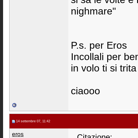
nighmare"
P.s. per Eros
Incollali per be
in volo ti si tri
ciaooo
14 settembre 07, 11:42
eros
Citazione: