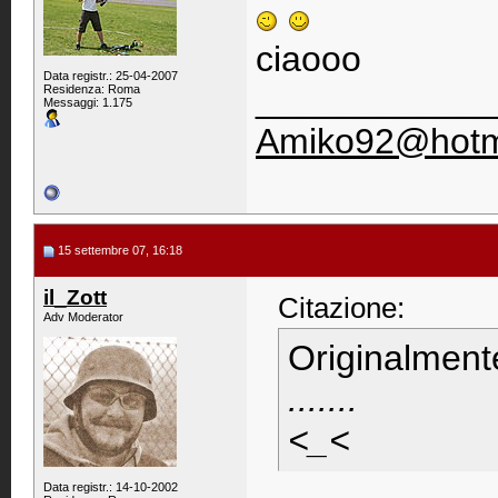
ciaooo
Data registr.: 25-04-2007
____________
Residenza: Roma
Messaggi: 1.175
Amiko92@hotma
15 settembre 07, 16:18
il_Zott
Citazione:
Adv Moderator
Originalment
.......
<_<
Data registr.: 14-10-2002