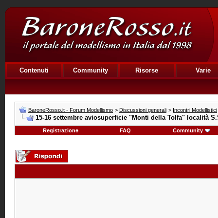
Contenuti
Community
Risorse
Varie
BaroneRosso.it - Forum Modellismo
>
Discussioni generali
>
Incontri Modellistici
15-16 settembre aviosuperficie "Monti della Tolfa" località 
Registrazione
FAQ
Community