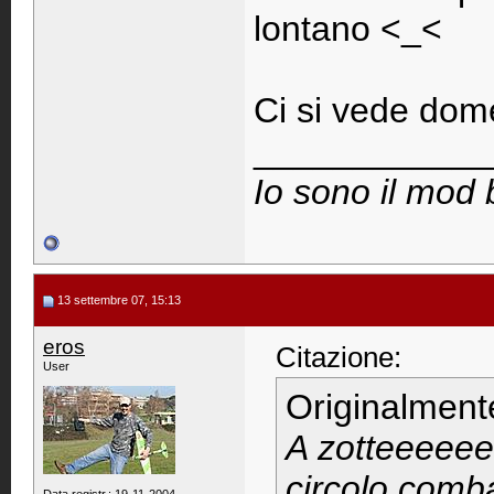
lontano <_<
Ci si vede dome
____________
Io sono il mod 
13 settembre 07, 15:13
eros
Citazione:
User
Originalment
A zotteeeeeee
circolo comba