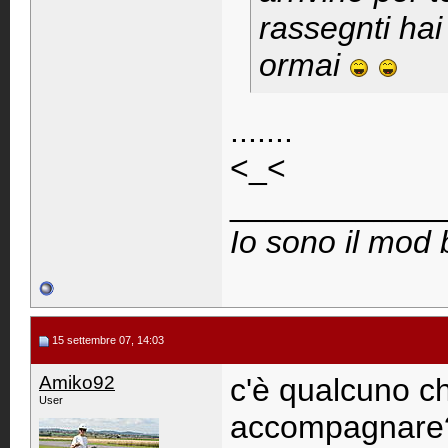
rassegnti hai
ormai
.......
<_<
____________
Io sono il mod 
15 settembre 07, 14:03
Amiko92
c'è qualcuno c
User
accompagnare?