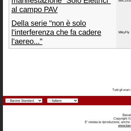
manifestazione "Solo Elettrici"
BBC251
al campo PAV
Della serie "non è solo
l'interferenza che fa cadere
MikyFly
l'aereo..."
Tutti gli or
Basato
Copyright ©2
E' vietata la riproduzione, anche
www.baro