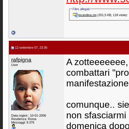
Files allegati
locandina.zip‎
(251,5 KB, 118 visite)
12 settembre 07, 23:36
rafpigna
A zotteeeeeee, 
User
combattari "pro
manifestazion
comunque.. siete 
non sfasciarmi 
Data registr.: 10-01-2006
Residenza: Roma
Messaggi: 8.376
domenica dopo a