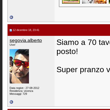
12 dicembre 18, 23:41
segovia.alberto
Siamo a 70 tav
User
posto!
Super pranzo v
Data registr.: 27-08-2012
Residenza: vicenza
Messaggi: 729