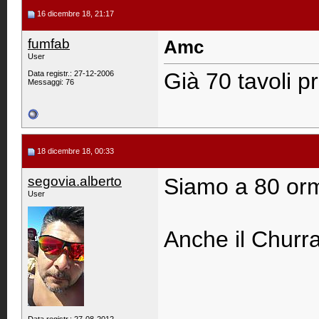
16 dicembre 18, 21:17
fumfab
Amc
User
Già 70 tavoli p
Data registr.: 27-12-2006
Messaggi: 76
18 dicembre 18, 00:33
segovia.alberto
Siamo a 80 orm
User
Anche il Churr