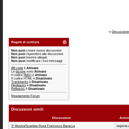
«
Discussione
Regole di scrittura
Non puoi
creare nuove discussioni
Non puoi
rispondere alle discussioni
Non puoi
inserire allegati
Non puoi
modificare i tuoi messaggi
BB code
è
Attivato
Le
faccine
sono
Attivato
Il codice
[IMG]
è
Attivato
Il codice HTML è
Disattivato
Trackbacks
è
Disattivato
Pingbacks
è
Disattivato
Refbacks
è
Disattivato
Regolamento Forum
Discussioni simili
Discussione
Autor
3° Mostra/Scambio Rosà Francesco Baracca
segovia.