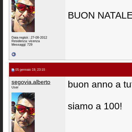
BUON NATALE 
Data registr.: 27-08-2012
Residenza: vicenza
Messaggi: 729
05 gennaio 19, 23:15
segovia.alberto
buon anno a tutt
User
siamo a 100!