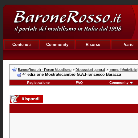
Contenuti
Community
Risorse
Varie
BaroneRosso.it - Forum Modellismo
>
Discussioni generali
>
Incontri Modellistici
4° edizione Mostra/scambio G.A.Francesco Baracca
Registrazione
FAQ
Community