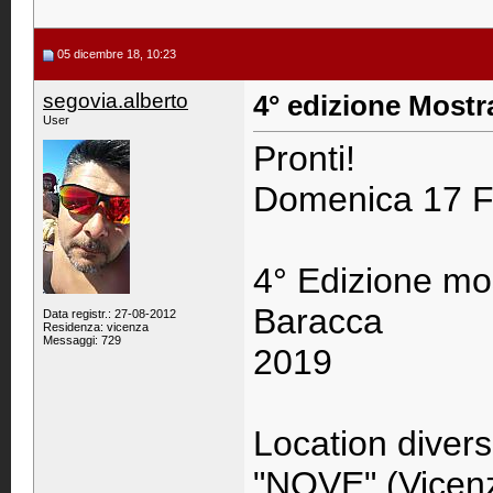
05 dicembre 18, 10:23
segovia.alberto
4° edizione Most
User
Pronti!
Domenica 17 
4° Edizione m
Baracca
Data registr.: 27-08-2012
Residenza: vicenza
Messaggi: 729
2019
Location diver
"NOVE" (Vicen