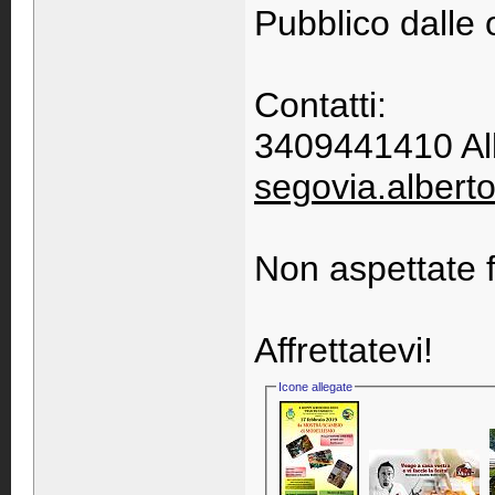
Pubblico dalle 
Contatti:
3409441410 Al
segovia.alber
Non aspettate fi
Affrettatevi!
Icone allegate