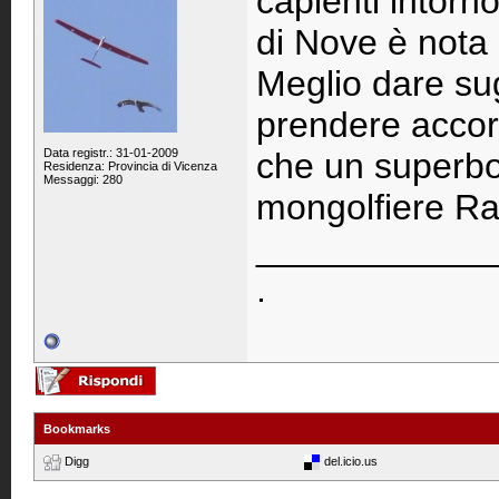
capienti intorno
di Nove è nota 
Meglio dare sug
prendere accord
Data registr.: 31-01-2009
che un superbo 
Residenza: Provincia di Vicenza
Messaggi: 280
mongolfiere R
____________
.
Bookmarks
Digg
del.icio.us