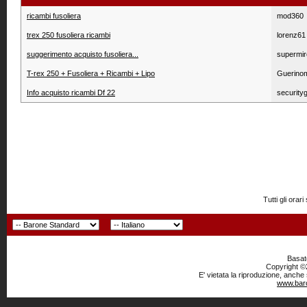
ricambi fusoliera
mod360
trex 250 fusoliera ricambi
lorenz61
suggerimento acquisto fusoliera...
supermir
T-rex 250 + Fusoliera + Ricambi + Lipo
Guerino
Info acquisto ricambi Df 22
security
Tutti gli or
Basato
Copyright ©2
E' vietata la riproduzione, anche
www.baro