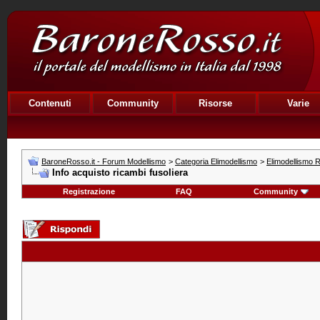
Contenuti
Community
Risorse
Varie
BaroneRosso.it - Forum Modellismo
>
Categoria Elimodellismo
>
Elimodellismo R
Info acquisto ricambi fusoliera
Registrazione
FAQ
Community