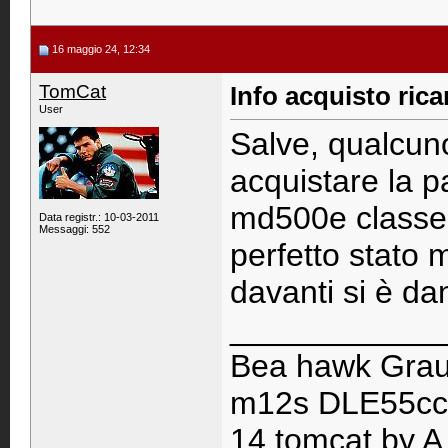
16 maggio 24, 12:34
TomCat
Info acquisto rica
User
Salve, qualcun
acquistare la p
md500e classe 5
Data registr.: 10-03-2011
Messaggi: 552
perfetto stato
davanti si è d
____________
Bea hawk Graup
m12s DLE55cc,E
14 tomcat by A