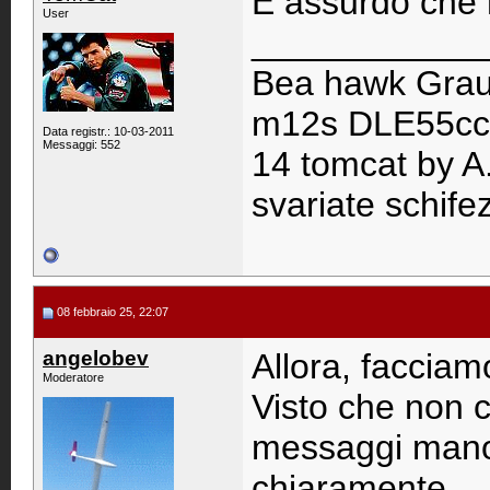
È assurdo che 
User
____________
Bea hawk Graup
m12s DLE55cc,E
Data registr.: 10-03-2011
Messaggi: 552
14 tomcat by A
svariate schifez
08 febbraio 25, 22:07
angelobev
Allora, facciam
Moderatore
Visto che non c
messaggi mano 
chiaramente.