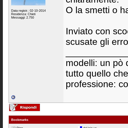
O la smetti o h
Data registr.: 02-10-2014
Residenza: Chieti
Messaggi: 2.750
Inviato con sco
scusate gli erro
____________
modelli: un pò d
tutto quello che
professione: cor
Bookmarks
Digg
del.icio.us