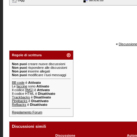
«
Discussione
Regole di scrittura
Non puoi
creare nuove discussioni
Non puoi
rispondere alle discussioni
Non puoi
inserire allegati
Non puoi
modificare i tuoi messaggi
BB code
è
Attivato
Le
faccine
sono
Attivato
Il codice
[IMG]
è
Attivato
Il codice HTML è
Disattivato
Trackbacks
è
Disattivato
Pingbacks
è
Disattivato
Refbacks
è
Disattivato
Regolamento Forum
Discussioni simili
Discussione
Autor