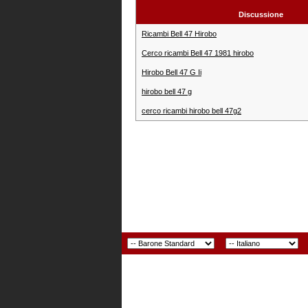
Discussione
Ricambi Bell 47 Hirobo
Cerco ricambi Bell 47 1981 hirobo
Hirobo Bell 47 G Ii
hirobo bell 47 g
cerco ricambi hirobo bell 47g2