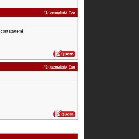
#
1
(
permalink
)
Top
 contattatemi
#
2
(
permalink
)
Top