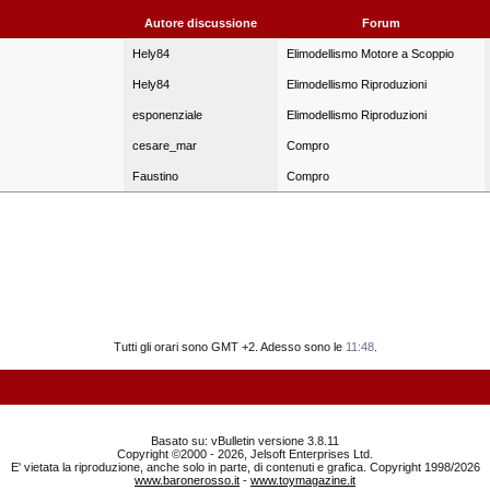
Autore discussione
Forum
Hely84
Elimodellismo Motore a Scoppio
Hely84
Elimodellismo Riproduzioni
esponenziale
Elimodellismo Riproduzioni
cesare_mar
Compro
Faustino
Compro
Tutti gli orari sono GMT +2. Adesso sono le
11:48
.
Basato su: vBulletin versione 3.8.11
Copyright ©2000 - 2026, Jelsoft Enterprises Ltd.
E' vietata la riproduzione, anche solo in parte, di contenuti e grafica. Copyright 1998/2026
www.baronerosso.it
-
www.toymagazine.it