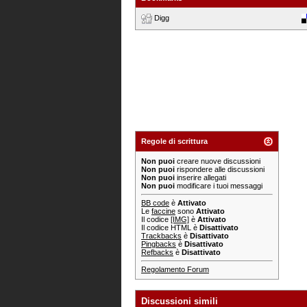
Digg
Regole di scrittura
Non puoi
creare nuove discussioni
Non puoi
rispondere alle discussioni
Non puoi
inserire allegati
Non puoi
modificare i tuoi messaggi
BB code
è
Attivato
Le
faccine
sono
Attivato
Il codice
[IMG]
è
Attivato
Il codice HTML è
Disattivato
Trackbacks
è
Disattivato
Pingbacks
è
Disattivato
Refbacks
è
Disattivato
Regolamento Forum
Discussioni simili