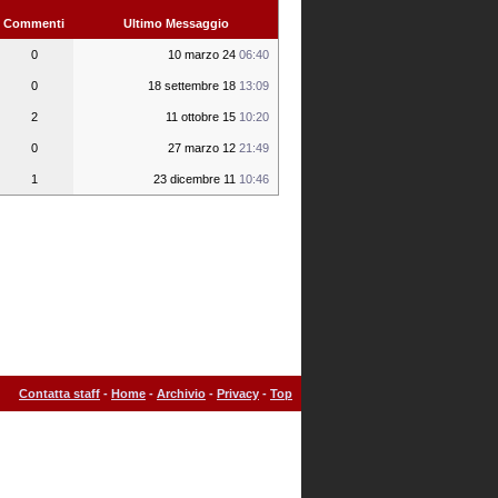
Commenti
Ultimo Messaggio
0
10 marzo 24
06:40
0
18 settembre 18
13:09
2
11 ottobre 15
10:20
0
27 marzo 12
21:49
1
23 dicembre 11
10:46
Contatta staff
-
Home
-
Archivio
-
Privacy
-
Top