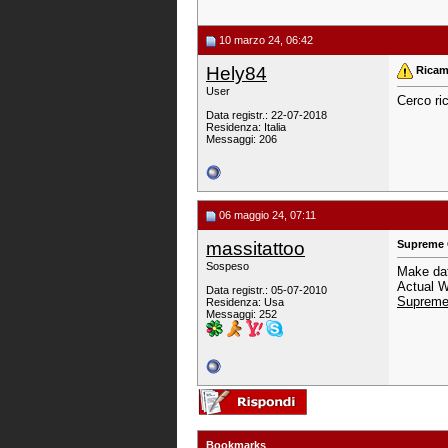
10 marzo 24, 06:42
Hely84
Ricam
User
Cerco ri
Data registr.: 22-07-2018
Residenza: Italia
Messaggi: 206
06 maggio 24, 07:11
massitattoo
Supreme С
Sospeso
Make dat
Actual 
Data registr.: 05-07-2010
Supreme
Residenza: Usa
Messaggi: 252
Bookmarks