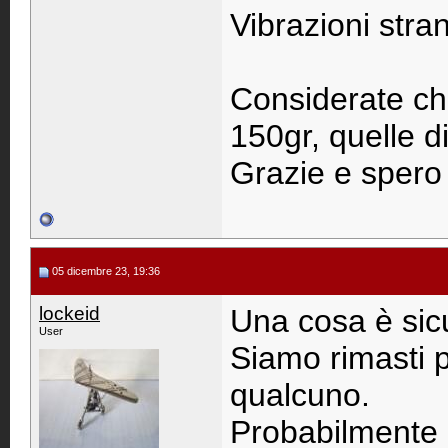
Vibrazioni stran
Considerate che
150gr, quelle di
Grazie e spero 
05 dicembre 23, 19:36
lockeid
Una cosa è sic
User
Siamo rimasti 
qualcuno.
Probabilmente 