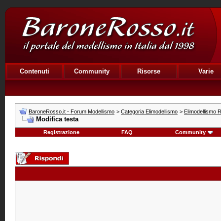
Contenuti
Community
Risorse
Varie
BaroneRosso.it - Forum Modellismo
>
Categoria Elimodellismo
>
Elimodellismo R
Modifica testa
Registrazione
FAQ
Community