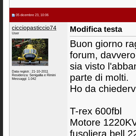
05 dicembre 23, 10:06
cicciopasticcio74
Modifica testa
User
Buon giorno rag
forum, davvero
sia visto l'ab
Data registr.: 21-10-2011
parte di molti.
Residenza: Senigallia e Rimini
Messaggi: 1.042
Ho da chiedervi
T-rex 600fbl
Motore 1220K
fusoliera bell 2