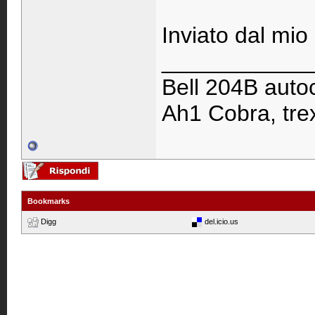
Inviato dal mi
____________
Bell 204B autoc
Ah1 Cobra, trex
Bookmarks
Digg
del.icio.us