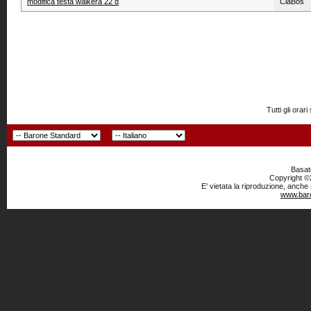
modifica testa walkera 22 d
ClaBos
Tutti gli or
Basato
Copyright ©2
E' vietata la riproduzione, anche
www.baro