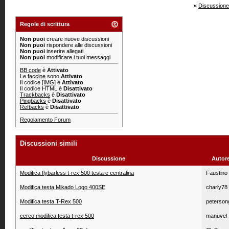
«
Discussione
Regole di scrittura
Non puoi
creare nuove discussioni
Non puoi
rispondere alle discussioni
Non puoi
inserire allegati
Non puoi
modificare i tuoi messaggi
BB code
è
Attivato
Le
faccine
sono
Attivato
Il codice
[IMG]
è
Attivato
Il codice HTML è
Disattivato
Trackbacks
è
Disattivato
Pingbacks
è
Disattivato
Refbacks
è
Disattivato
Regolamento Forum
Discussioni simili
Discussione
Autor
Modifica flybarless t-rex 500 testa e centralina
Faustino
Modifica testa Mikado Logo 400SE
charly78
Modifica testa T-Rex 500
peterson
cerco modifica testa t-rex 500
manuvel