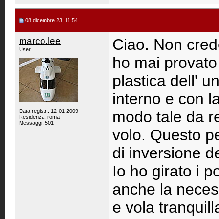
08 dicembre 23, 11:54
marco.lee
Ciao. Non cred
User
ho mai provato 
plastica dell' un
interno e con la 
Data registr.: 12-01-2009
modo tale da ren
Residenza: roma
Messaggi: 501
volo. Questo pe
di inversione d
Io ho girato i 
anche la necessi
e vola tranqui