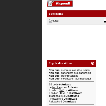
Bookmarks
Digg
Regole di scrittura
Non puoi
creare nuove discussioni
Non puoi
rispondere alle discussioni
Non puoi
inserire allegati
Non puoi
modificare i tuoi messaggi
BB code
è
Attivato
Le
faccine
sono
Attivato
Il codice
[IMG]
è
Attivato
Il codice HTML è
Disattivato
Trackbacks
è
Disattivato
Pingbacks
è
Disattivato
Refbacks
è
Disattivato