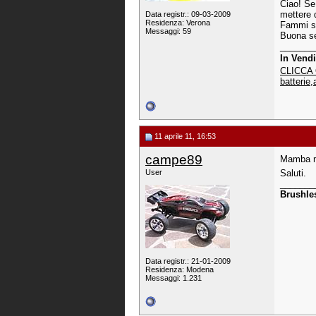
Ciao! Se
mettere d
Data registr.: 09-03-2009
Residenza: Verona
Fammi s
Messaggi: 59
Buona se
_______
In Vendi
CLICCA 
batterie,
11 aprile 11, 16:53
campe89
Mamba m
User
Saluti.
_______
Brushle
Data registr.: 21-01-2009
Residenza: Modena
Messaggi: 1.231