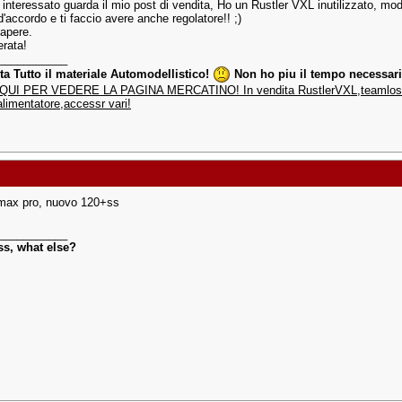
 interessato guarda il mio post di vendita, Ho un Rustler VXL inutilizzato, mo
'accordo e ti faccio avere anche regolatore!! ;)
apere.
rata!
___________
ta Tutto il materiale Automodellistico!
Non ho piu il tempo necessar
QUI PER VEDERE LA PAGINA MERCATINO! In vendita RustlerVXL,teamlosi,r
alimentatore,accessr vari!
ax pro, nuovo 120+ss
___________
ss, what else?