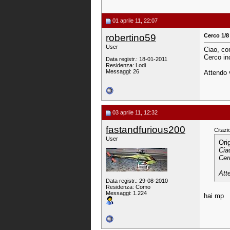
01 aprile 11, 22:07
robertino59
Cerco 1/8
User
Ciao, co
Cerco ino
Data registr.: 18-01-2011
Residenza: Lodi
Messaggi: 26
Attendo 
03 aprile 11, 12:32
fastandfurious200
Citazi
User
Ori
Cia
Cer
Att
Data registr.: 29-08-2010
Residenza: Como
Messaggi: 1.224
hai mp