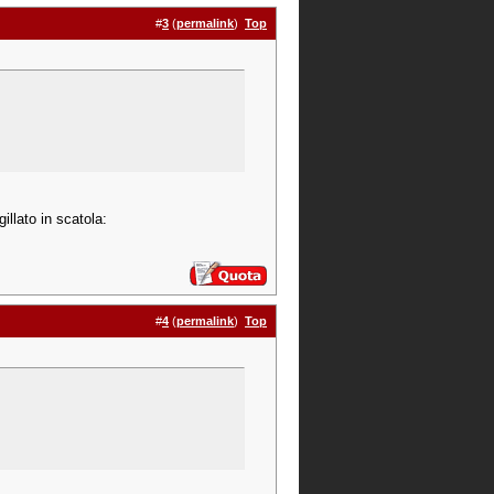
#
3
(
permalink
)
Top
llato in scatola:
#
4
(
permalink
)
Top