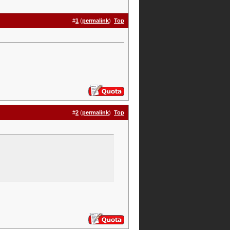
#
1
(
permalink
)
Top
#
2
(
permalink
)
Top