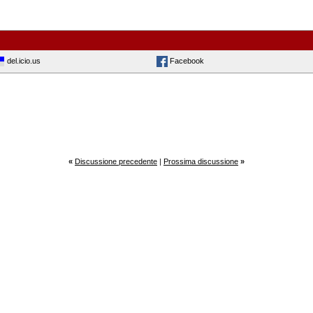
del.icio.us
Facebook
«
Discussione precedente
|
Prossima discussione
»