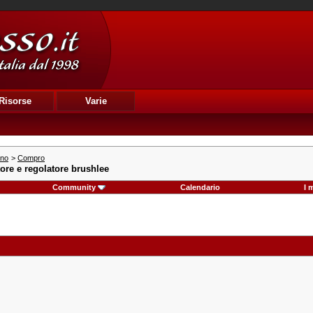
Risorse
Varie
ino
>
Compro
ore e regolatore brushlee
Community
Calendario
I 