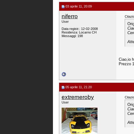
03 aprile 11, 20:09
niferro
Citazi
User
Ori
Cia
Data registr.: 12-02-2008
Residenza: Locarno CH
Cer
Messaggi: 198
Att
Ciao,io 
Prezzo 1
05 aprile 11, 21:20
extremeroby
Citazi
User
Ori
Cia
Cer
Att