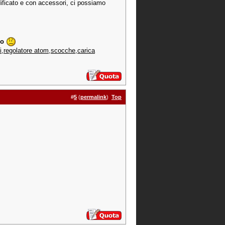
dificato e con accessori, ci possiamo
io
egolatore atom,scocche,carica
#
5
(
permalink
)
Top