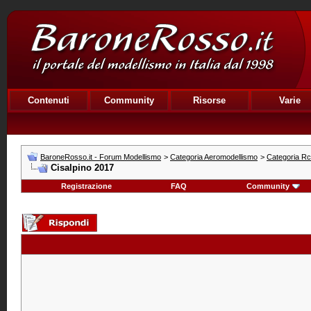
Contenuti
Community
Risorse
Varie
BaroneRosso.it - Forum Modellismo
>
Categoria Aeromodellismo
>
Categoria R
Cisalpino 2017
Registrazione
FAQ
Community