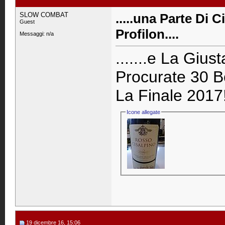
SLOW COMBAT
.....una Parte Di C
Guest
Profilon....
Messaggi: n/a
.......e La Gius
Procurate 30 B
La Finale 2017!
Icone allegate
19 dicembre 16, 15:06