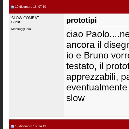
19 dicembre 16, 07:10
SLOW COMBAT
prototipi
Guest
Messaggi: n/a
ciao Paolo....n
ancora il dise
io e Bruno vor
testato, il proto
apprezzabili, 
eventualmente s
slow
19 dicembre 16, 14:19