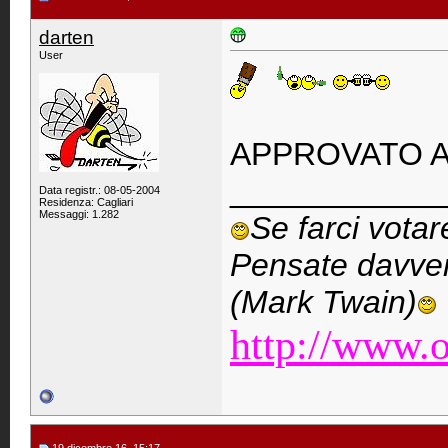
darten
User
APPROVATO A
____________
Data registr.: 08-05-2004
Residenza: Cagliari
Messaggi: 1.282
Se farci vota
Pensate davver
(Mark Twain)
http://www.o