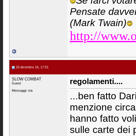
Se farci vota
Pensate davver
(Mark Twain)
http://www.o
18 dicembre 16, 17:51
SLOW COMBAT
regolamenti....
Guest
Messaggi: n/a
...ben fatto Dar
menzione circa 
hanno fatto vol
sulle carte dei 