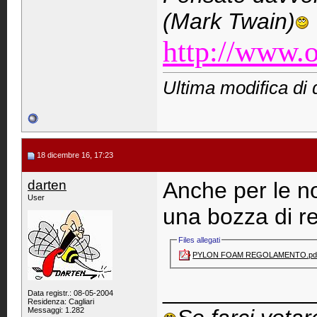
(Mark Twain)
http://www.o
Ultima modifica di 
18 dicembre 16, 17:23
darten
Anche per le n
User
una bozza di r
Files allegati
PYLON FOAM REGOLAMENTO.pdf
____________
Data registr.: 08-05-2004
Residenza: Cagliari
Messaggi: 1.282