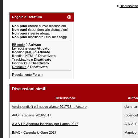
«
Discussione
Regole di scrittura
Non puoi
creare nuove discussioni
Non puoi
rispondere alle discussioni
Non puoi
inserire allegati
Non puoi
modificare i tuoi messaggi
BB code
è
Attivato
Le
faccine
sono
Attivato
Il codice
[IMG]
è
Attivato
Il codice HTML è
Disattivato
Trackbacks
è
Disattivato
Pingbacks
è
Disattivato
Refbacks
è
Disattivato
Regolamento Forum
Discussioni simili
Discussione
Autor
Voloinpendio.it e il nuovo aliante 2017/18 ... Vettore
giammar
AVOT stagione 2016/2017
robertoe
A.A.V.I.P. Apertura Iscrizioni per l' anno 2017
A.A.V.I.P.
IMAC - Calendario Gare 2017
Manrico