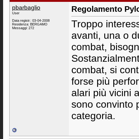
pbarbaglio
Regolamento Pyl
User
Troppo interes
Data registr.: 03-04-2008
Residenza: BERGAMO
Messaggi: 272
avanti, una o du
combat, bisogna
Sostanzialmente
combat, si con
forse più perfo
alari più vicini
sono convinto 
categoria.