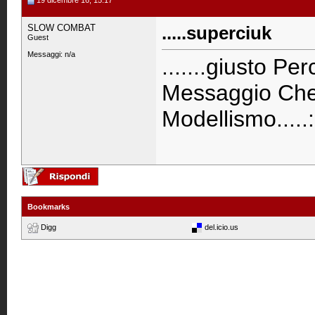
19 dicembre 16, 15:17
SLOW COMBAT
.....superciuk
Guest
Messaggi: n/a
.......giusto Pe
Messaggio Che 
Modellismo.....
Bookmarks
Digg
del.icio.us