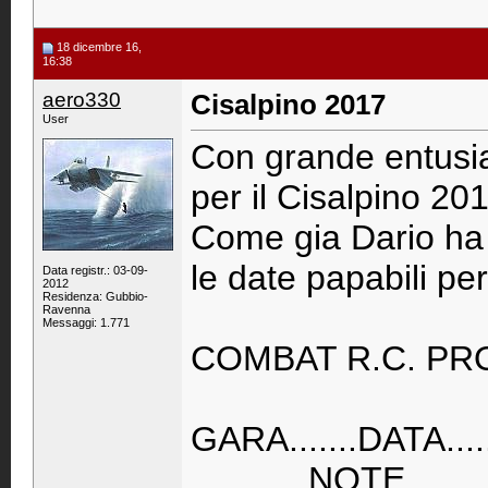
18 dicembre 16,
16:38
aero330
Cisalpino 2017
User
Con grande entusi
per il Cisalpino 201
Come gia Dario ha 
le date papabili pe
Data registr.: 03-09-
2012
Residenza: Gubbio-
Ravenna
Messaggi: 1.771
COMBAT R.C. PRO
GARA.......DATA.......
............NOTE