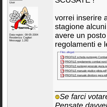
SCUSATE !
User
vorrei inserire 
stagione alcuni
avere un posto
Data registr.: 08-05-2004
Residenza: Cagliari
Messaggi: 1.282
regolamenti e l
Files allegati
PROFILE scheda punteggio Combat.
PROFILE regolamento combat nord 
PROFILE punteggi generale giuria.pd
PROFILE manuale giudice pilota.pdf‎
PROFILE manuale direttore gara.pdf
____________
Se farci vota
Pensate davver