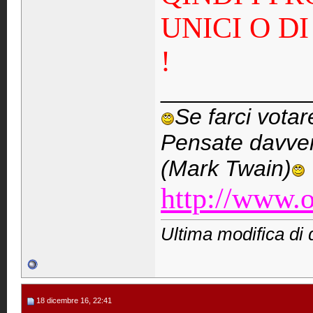
UNICI O D
!
____________
Se farci vota
Pensate davver
(Mark Twain)
http://www.o
Ultima modifica di 
18 dicembre 16, 22:41