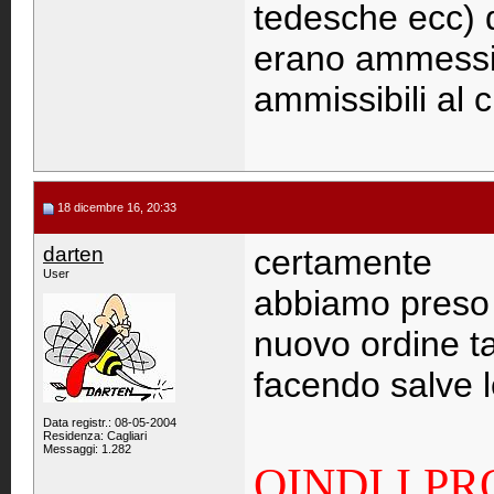
tedesche ecc) d
erano ammessi
ammissibili al 
18 dicembre 16, 20:33
darten
certamente
User
abbiamo preso t
nuovo ordine t
facendo salve le
Data registr.: 08-05-2004
Residenza: Cagliari
Messaggi: 1.282
QINDI I P