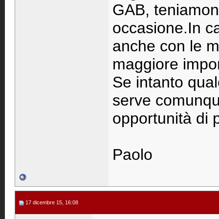
GAB, teniamon
occasione.In c
anche con le ma
maggiore import
Se intanto qua
serve comunque
opportunità di
Paolo
17 dicembre 15, 16:08