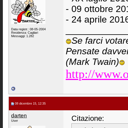
- 09 ottobre 2
- 24 aprile 20
____________
Data registr.: 08-05-2004
Residenza: Cagliari
Messaggi: 1.282
Se farci vota
Pensate davver
(Mark Twain)
http://www.o
08 dicembre 15, 12:35
darten
Citazione:
User