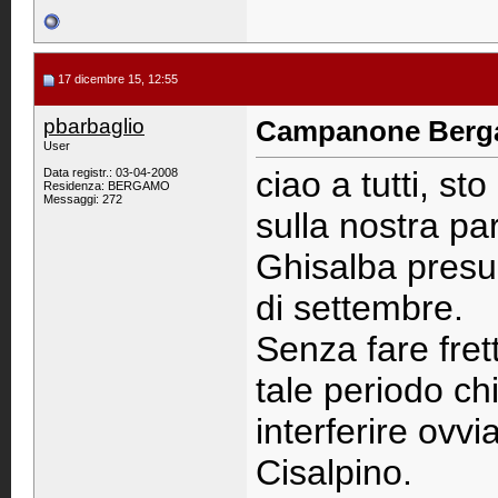
17 dicembre 15, 12:55
pbarbaglio
Campanone Berga
User
ciao a tutti, s
Data registr.: 03-04-2008
Residenza: BERGAMO
Messaggi: 272
sulla nostra p
Ghisalba presu
di settembre.
Senza fare fret
tale periodo ch
interferire ovv
Cisalpino.