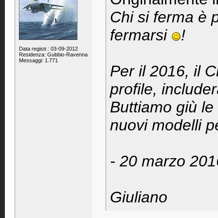
Chi si ferma è 
fermarsi
!
Data registr.: 03-09-2012
Residenza: Gubbio-Ravenna
Messaggi: 1.771
Per il 2016, il 
profile, includ
Buttiamo giù l
nuovi modelli p
- 20 marzo 201
Giuliano