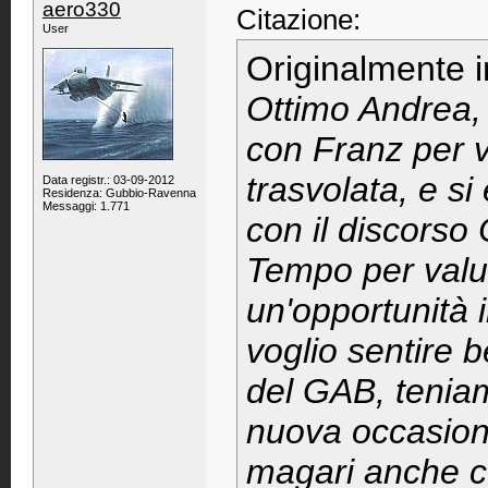
aero330
Citazione:
User
Originalmente 
Ottimo Andrea, 
con Franz per 
trasvolata, e si
Data registr.: 03-09-2012
Residenza: Gubbio-Ravenna
Messaggi: 1.771
con il discors
Tempo per valut
un'opportunità 
voglio sentire b
del GAB, teni
nuova occasion
magari anche co