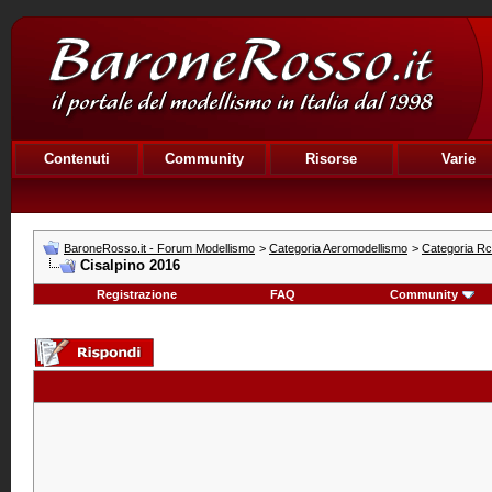
Contenuti
Community
Risorse
Varie
BaroneRosso.it - Forum Modellismo
>
Categoria Aeromodellismo
>
Categoria R
Cisalpino 2016
Registrazione
FAQ
Community