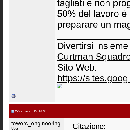
tagliati e non prog
50% del lavoro è g
preparare un magl
_____________
Divertirsi insiem
Curtman Squadr
Sito Web:
https://sites.go
22 dicembre 15, 16:30
towers_engineering
Citazione:
User