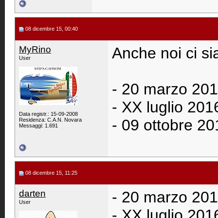
08 dicembre 15, 00:40
MyRino
Anche noi ci si
User
- 20 marzo 201
- XX luglio 20
Data registr.: 15-09-2008
- 09 ottobre 2
Residenza: C.A.N. Novara
Messaggi: 1.691
08 dicembre 15, 11:25
darten
- 20 marzo 201
User
- XX luglio 20