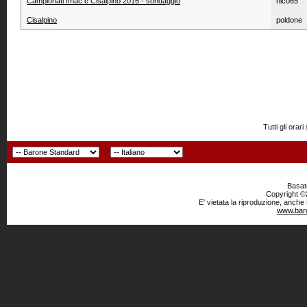
Campionati Imac e Cisalpino 2016 - sondaggio
nico65
Cisalpino
poldone
Tutti gli or
Basato
Copyright ©2
E' vietata la riproduzione, anche
www.baro