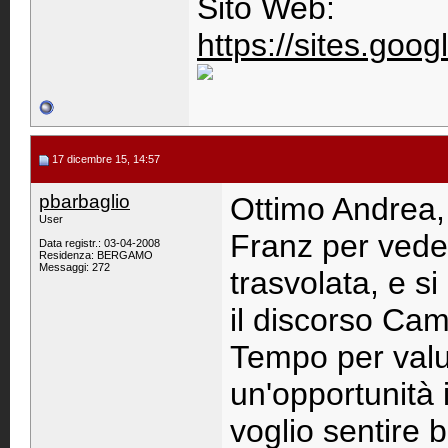
Sito Web:
https://sites.go
17 dicembre 15, 14:57
pbarbaglio
Ottimo Andrea,
User
Franz per vede
Data registr.: 03-04-2008
Residenza: BERGAMO
Messaggi: 272
trasvolata, e s
il discorso Ca
Tempo per valu
un'opportunità 
voglio sentire b