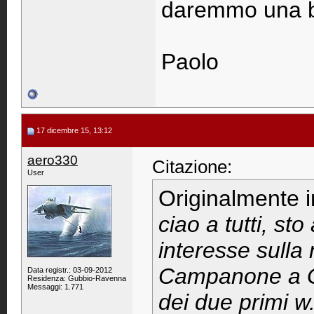
daremmo una bo
Paolo
17 dicembre 15, 13:12
aero330
Citazione:
User
Originalmente 
ciao a tutti, s
interesse sulla
Campanone a G
Data registr.: 03-09-2012
Residenza: Gubbio-Ravenna
Messaggi: 1.771
dei due primi w