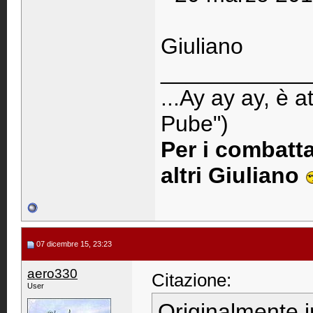
Giuliano
____________
...Ay ay ay, è 
Pube")
Per i combat
altri Giuliano
07 dicembre 15, 23:23
aero330
Citazione:
User
Originalmente 