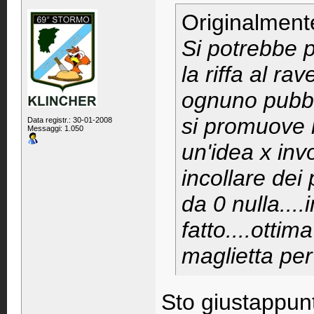
Originalment
Si potrebbe p
la riffa al rav
ognuno pubbli
si promuove 
Data registr.: 30-01-2008
Messaggi: 1.050
un'idea x inv
incollare dei 
da 0 nulla...
fatto....otti
maglietta per
Sto giustappunt