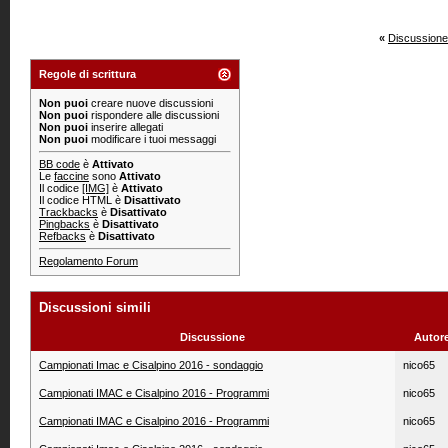
«
Discussione
Regole di scrittura
Non puoi
creare nuove discussioni
Non puoi
rispondere alle discussioni
Non puoi
inserire allegati
Non puoi
modificare i tuoi messaggi
BB code
è
Attivato
Le
faccine
sono
Attivato
Il codice
[IMG]
è
Attivato
Il codice HTML è
Disattivato
Trackbacks
è
Disattivato
Pingbacks
è
Disattivato
Refbacks
è
Disattivato
Regolamento Forum
Discussioni simili
Discussione
Autor
Campionati Imac e Cisalpino 2016 - sondaggio
nico65
Campionati IMAC e Cisalpino 2016 - Programmi
nico65
Campionati IMAC e Cisalpino 2016 - Programmi
nico65