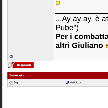
____________
...Ay ay ay, è 
Pube")
Per i combat
altri Giuliano
Bookmarks
Digg
del.icio.us