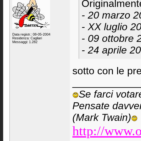
Originalment
- 20 marzo 2
- XX luglio 
Data registr.: 08-05-2004
- 09 ottobre
Residenza: Cagliari
Messaggi: 1.282
- 24 aprile 
sotto con le pre
____________
Se farci vota
Pensate davver
(Mark Twain)
http://www.o