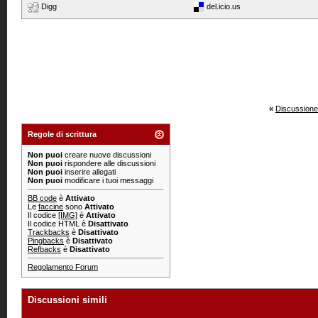
Digg
del.icio.us
«
Discussione
Regole di scrittura
Non puoi
creare nuove discussioni
Non puoi
rispondere alle discussioni
Non puoi
inserire allegati
Non puoi
modificare i tuoi messaggi
BB code
è
Attivato
Le
faccine
sono
Attivato
Il codice
[IMG]
è
Attivato
Il codice HTML è
Disattivato
Trackbacks
è
Disattivato
Pingbacks
è
Disattivato
Refbacks
è
Disattivato
Regolamento Forum
Discussioni simili