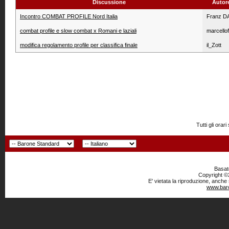
Discussione
Autor
Incontro COMBAT PROFILE Nord Italia
Franz D
combat profile e slow combat x Romani e laziali
marcellof
modifica regolamento profile per classifica finale
il_Zott
Tutti gli or
Basato
Copyright ©2
E' vietata la riproduzione, anche
www.baro