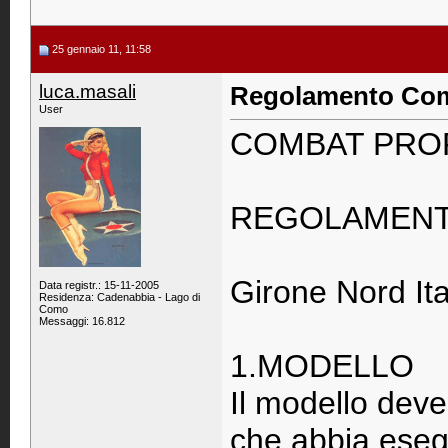
25 gennaio 11, 11:58
luca.masali
Regolamento Com
User
COMBAT PRO
REGOLAMENT
Girone Nord Ita
Data registr.: 15-11-2005
Residenza: Cadenabbia - Lago di
Como
Messaggi: 16.812
1.MODELLO
Il modello dev
che abbia eseg