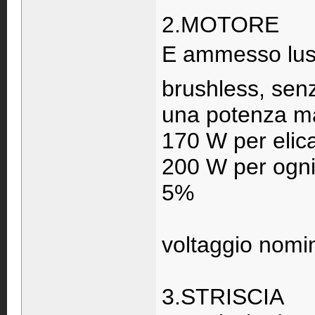
2.MOTORE
E ammesso luso
brushless, senz
una potenza mas
170 W per elic
200 W per ogni 
5%
voltaggio nomin
3.STRISCIA