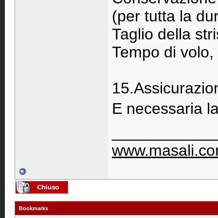
(per tutta la d
Taglio della str
Tempo di volo, 
15.Assicurazio
E necessaria l
____________
www.masali.c
Bookmarks