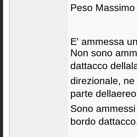
Peso Massimo p
E' ammessa una
Non sono ammes
dattacco dellal
direzionale, ne 
parte dellaereo
Sono ammessi ca
bordo dattacco