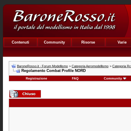
Contenuti
Community
Risorse
Varie
BaroneRosso.it - Forum Modellismo
>
Categoria Aeromodellismo
>
Categoria R
Regolamento Combat Profile NORD
Registrazione
FAQ
Community