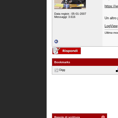
https://
Data registr.: 05-01-2007
Messaggi: 3.616
Un altro 
LogView
Ultima mod
Bookmarks
Digg
Regole di scrittura