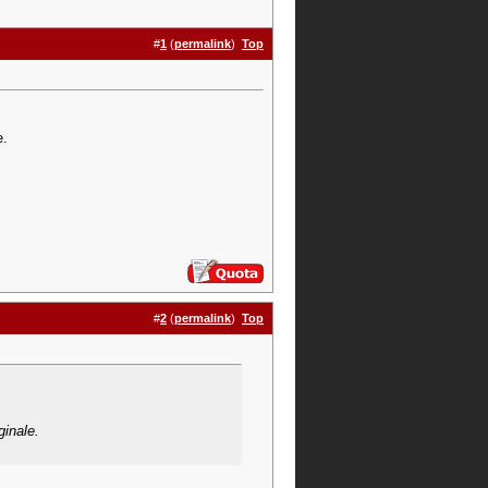
#
1
(
permalink
)
Top
e.
#
2
(
permalink
)
Top
ginale.