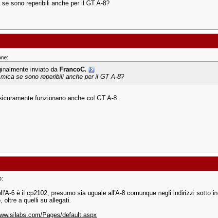
 se sono reperibili anche per il GT A-8?
one:
ginalmente inviato da
FrancoC.
 mica se sono reperibili anche per il GT A-8?
 sicuramente funzionano anche col GT A-8.
o:
ell'A-6 è il cp2102, presumo sia uguale all'A-8 comunque negli indirizzi sotto i
, oltre a quelli su allegati.
www.silabs.com/Pages/default.aspx