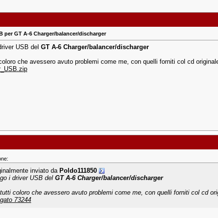
B per GT A-6 Charger/balancer/discharger
 driver USB del
GT A-6 Charger/balancer/discharger
 coloro che avessero avuto problemi come me, con quelli forniti col cd original
r_USB.zip
one:
ginalmente inviato da
Poldo111850
ego i driver USB del
GT A-6 Charger/balancer/discharger
 tutti coloro che avessero avuto problemi come me, con quelli forniti col cd ori
egato 73244