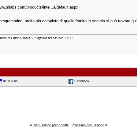
www.silabs.com/products/inte...s/default.aspx
programmino, molto più completo di quello fornito in scatola si può trovare qui
ifica di Poldo111850 : 07 agosto 08 alle ore
13:30
del.icio.us
Facebook
«
Discussione precedente
|
Prossima discussione
»