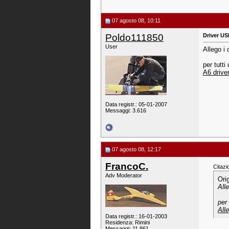
07 agosto 08, 10:11
Poldo111850
Driver US
User
Allego i
per tutti
A6 drive
Data registr.: 05-01-2007
Messaggi: 3.616
07 agosto 08, 12:17
FrancoC.
Citazi
Adv Moderator
Ori
All
per
All
Data registr.: 16-01-2003
Residenza: Rimini
Messaggi: 11.861