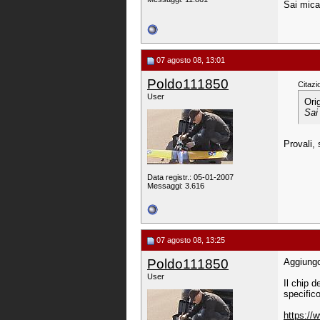
Sai mica
07 agosto 08, 13:01
Poldo111850
Citazi
User
Ori
Sai
Provali,
Data registr.: 05-01-2007
Messaggi: 3.616
07 agosto 08, 13:25
Poldo111850
Aggiung
User
Il chip d
specifico
https://