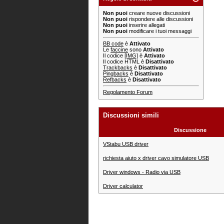
Non puoi
creare nuove discussioni
Non puoi
rispondere alle discussioni
Non puoi
inserire allegati
Non puoi
modificare i tuoi messaggi
BB code
è
Attivato
Le
faccine
sono
Attivato
Il codice
[IMG]
è
Attivato
Il codice HTML è
Disattivato
Trackbacks
è
Disattivato
Pingbacks
è
Disattivato
Refbacks
è
Disattivato
Regolamento Forum
Discussioni simili
Discussione
VStabu USB driver
richiesta aiuto x driver cavo simulatore USB
Driver windows - Radio via USB
Driver calculator