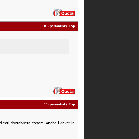
#
3
(
permalink
)
Top
#
4
(
permalink
)
Top
ndicati,dovrebbero esserci anche i driver in