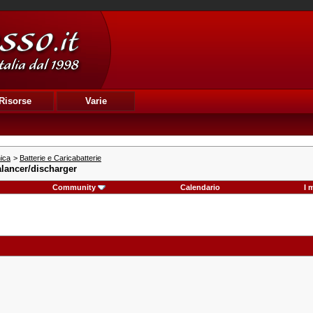
Risorse
Varie
nica
>
Batterie e Caricabatterie
lancer/discharger
Community
Calendario
I 