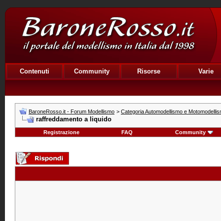
Contenuti
Community
Risorse
Varie
BaroneRosso.it - Forum Modellismo
>
Categoria Automodellismo e Motomodelli
raffreddamento a liquido
Registrazione
FAQ
Community