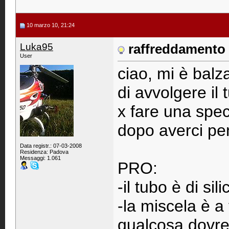
10 marzo 10, 21:24
Luka95
raffreddamento 
User
ciao, mi è balz
di avvolgere il 
x fare una spec
dopo averci pe
Data registr.: 07-03-2008
Residenza: Padova
Messaggi: 1.061
PRO:
-il tubo è di si
-la miscela è a
qualcosa dovre