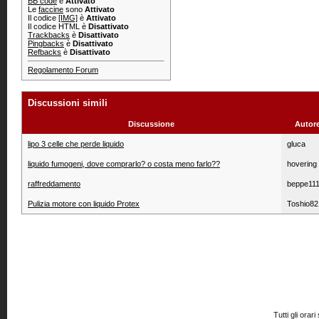
BB code
è
Attivato
Le
faccine
sono
Attivato
Il codice
[IMG]
è
Attivato
Il codice HTML è
Disattivato
Trackbacks
è
Disattivato
Pingbacks
è
Disattivato
Refbacks
è
Disattivato
Regolamento Forum
Discussioni simili
Discussione
Autor
lipo 3 celle che perde liquido
gluca
liquido fumogeni, dove comprarlo? o costa meno farlo??
hovering
raffreddamento
beppe11
Pulizia motore con liquido Protex
Toshio82
Tutti gli or