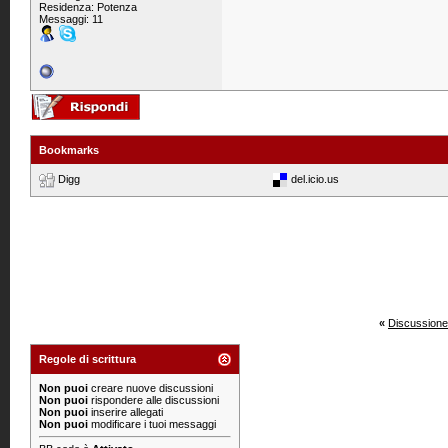
Residenza: Potenza
Messaggi: 11
Bookmarks
Digg
del.icio.us
«
Discussione
Regole di scrittura
Non puoi
creare nuove discussioni
Non puoi
rispondere alle discussioni
Non puoi
inserire allegati
Non puoi
modificare i tuoi messaggi