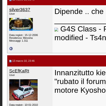
silver3637
Dipende .. che 
User
____________
G4S Class - 
modified - Ts4n
Data registr.: 15-12-2006
Residenza: Messina
Messaggi: 1.311
13 marzo 10, 23:46
ScEfKaRt
Innanzitutto k
User
"rubato il foru
motore Kyosho
Data registr.: 10-01-2010