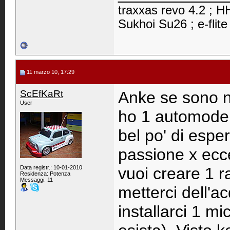
traxxas revo 4.2 ; HH
Sukhoi Su26 ; e-flite
11 marzo 10, 17:29
ScEfKaRt
Anke se sono n
User
ho 1 automodel
bel po' di espe
passione x ecce
Data registr.: 10-01-2010
vuoi creare 1 r
Residenza: Potenza
Messaggi: 11
metterci dell'a
installarci 1 m