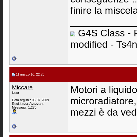
finire la misce
____________
G4S Class - 
modified - Ts4n
11 marzo 10, 22:25
Miccare
Motori a liquido
User
microradiatore,
Data registr.: 06-07-2009
Residenza: Avezzano
Messaggi: 1.275
mezzi è da ved