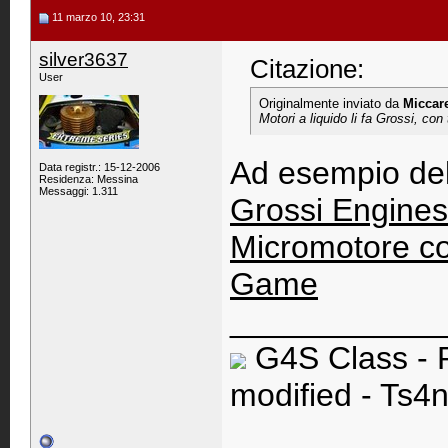
11 marzo 10, 23:31
silver3637
Citazione:
User
Originalmente inviato da
Miccar
Motori a liquido li fa Grossi, co
Ad esempio del
Data registr.: 15-12-2006
Residenza: Messina
Messaggi: 1.311
Grossi Engines 
Micromotore co
Game
____________
G4S Class - 
modified - Ts4n