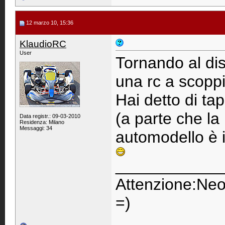
12 marzo 10, 15:36
KlaudioRC
User
Tornando al di
una rc a scoppi
Hai detto di ta
(a parte che la
Data registr.: 09-03-2010
Residenza: Milano
Messaggi: 34
automodello è
____________
Attenzione:Neo
=)