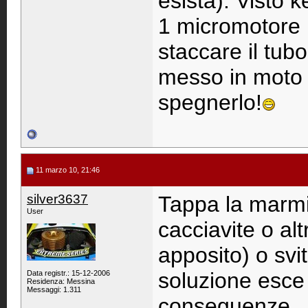
esista). Visto 
1 micromotore 
staccare il tub
messo in moto 
spegnerlo!
11 marzo 10, 21:46
silver3637
Tappa la marmit
User
cacciavite o al
apposito) o svi
soluzione esce 
Data registr.: 15-12-2006
Residenza: Messina
Messaggi: 1.311
conseguenze ..