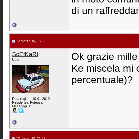
di un raffredda
12 marzo 10, 15:53
ScEfKaRt
Ok grazie mille
User
Ke miscela mi c
percentuale)?
Data registr.: 10-01-2010
Residenza: Potenza
Messaggi: 11
12 marzo 10, 21:49