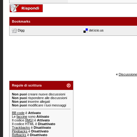
Bookmarks
Digg
del.icio.us
«
Discussione
Regole di scrittura
Non puoi
creare nuove discussioni
Non puoi
rispondere alle discussioni
Non puoi
inserire allegati
Non puoi
modificare i tuoi messaggi
BB code
è
Attivato
Le
faccine
sono
Attivato
Il codice
[IMG]
è
Attivato
Il codice HTML è
Disattivato
Trackbacks
è
Disattivato
Pingbacks
è
Disattivato
Refbacks
è
Disattivato