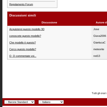
Regolamento Forum
Discussioni simili
Discussione
Autore d
Acquisterei questo modello 3D
Jose
conoscete questo modello?
Giuva2006
Che modello è questo?
GianlucaC
Cerco questo modello?
meteorite
O_O commentate voi...
red13
Tutti gli or