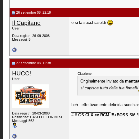
26 settembre 08, 22:19
Il Capitano
e si la succhiasoldi
User
Data registr.: 26-09-2008
Messaggi: 5
27 settembre 08, 12:38
HUCC!
Citazione:
User
Originalmente inviato da
mantu
si capisce tutto dalla tua firma!!!
beh...effettivamente definirla succhiaso
__________________
Data registr.: 20-03-2008
# #
GS CLX ex RCM !!!+BOSS SM 
Residenza: CASELLE TORINESE
Messaggi: 562