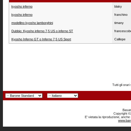
kyosho inferno
blaky
kyosho inferno
franchino
modellino kyosho lamborghini
timany
Dubbio: Kyosho inferno 7,5 US o inferno ST
francescob
Kyosho Inferno GT o Inferno 7,5 US Sport
Calliope
Tutti gli or
Basato
Copyright ©2
E' vietata la riproduzione, anche
www.baro