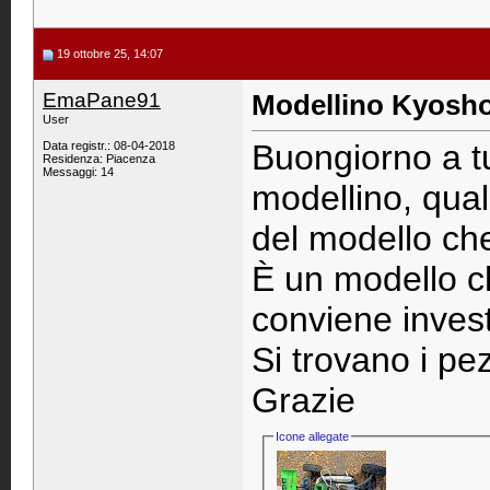
19 ottobre 25, 14:07
EmaPane91
Modellino Kyosho
User
Buongiorno a tu
Data registr.: 08-04-2018
Residenza: Piacenza
Messaggi: 14
modellino, qual
del modello che
È un modello c
conviene invest
Si trovano i pe
Grazie
Icone allegate