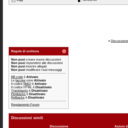
«
Discussione
Regole di scrittura
Non puoi
creare nuove discussioni
Non puoi
rispondere alle discussioni
Non puoi
inserire allegati
Non puoi
modificare i tuoi messaggi
BB code
è
Attivato
Le
faccine
sono
Attivato
Il codice
[IMG]
è
Attivato
Il codice HTML è
Disattivato
Trackbacks
è
Disattivato
Pingbacks
è
Disattivato
Refbacks
è
Disattivato
Regolamento Forum
Discussioni simili
Discussione
Autore d