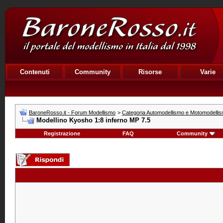
Contenuti
Community
Risorse
Varie
BaroneRosso.it - Forum Modellismo
>
Categoria Automodellismo e Motomodelli
Modellino Kyosho 1:8 inferno MP 7.5
Registrazione
FAQ
Community