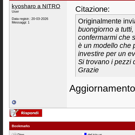
kyosharo a NITRO
Citazione:
User
Data registr.: 20-03-2026
Originalmente inv
Messaggi: 1
buongiorno a tutti
confermarmi che si
è un modello che 
investire per un e
Si trovano i pezzi 
Grazie
Aggiornamento
Bookmarks
Digg
del.icio.us