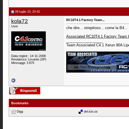
08 luglio 10, 20:42
kola72
RC10T4.1 Factory Team...
User
che dire... strepitoso... come la B4...
Associated RC10T4.1 Factory Team 
__________________
Team Associated C4.1 Xerun 90A Lip
Data registr.: 14-11-2008
Residenza: Levanto (SP)
Messaggi: 3.875
Bookmarks
Digg
del.icio.us