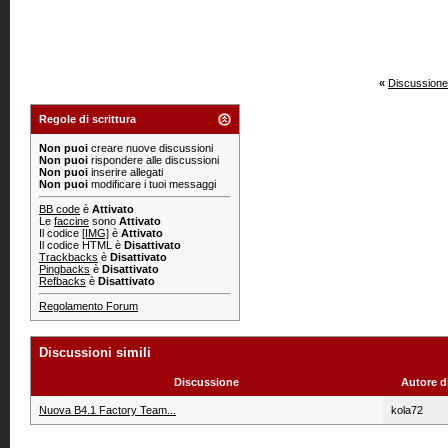
«
Discussione
Regole di scrittura
Non puoi
creare nuove discussioni
Non puoi
rispondere alle discussioni
Non puoi
inserire allegati
Non puoi
modificare i tuoi messaggi
BB code
è
Attivato
Le
faccine
sono
Attivato
Il codice
[IMG]
è
Attivato
Il codice HTML è
Disattivato
Trackbacks
è
Disattivato
Pingbacks
è
Disattivato
Refbacks
è
Disattivato
Regolamento Forum
Discussioni simili
Discussione
Autore d
Nuova B4.1 Factory Team...
kola72