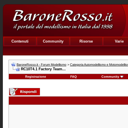
Contenuti
Community
Risorse
Varie
BaroneRosso.it - Forum Modellismo
>
Categoria Automodellismo e Motomodelli
RC10T4.1 Factory Team...
Registrazione
FAQ
Community