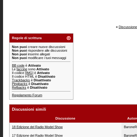
«
Discussione
Regole di scrittura
Non puoi
creare nuove discussioni
Non puoi
rispondere alle discussioni
Non puoi
inserire allegati
Non puoi
modificare i tuoi messaggi
BB code
è
Attivato
Le
faccine
sono
Attivato
Il codice
[IMG]
è
Attivato
Il codice HTML è
Disattivato
Trackbacks
è
Disattivato
Pingbacks
è
Disattivato
Refbacks
è
Disattivato
Regolamento Forum
Discussioni simili
Discussione
Autor
18 Edizione del Radio Model Show
BaroneR
17 Edizione del Radio Model Show
BaroneR