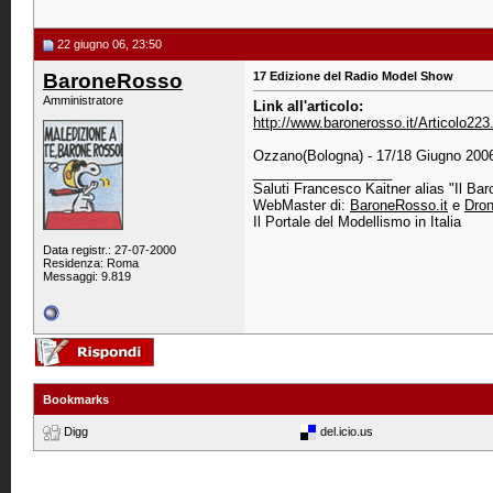
22 giugno 06, 23:50
BaroneRosso
17 Edizione del Radio Model Show
Amministratore
Link all'articolo:
http://www.baronerosso.it/Articolo223
Ozzano(Bologna) - 17/18 Giugno 200
__________________
Saluti Francesco Kaitner alias "Il Ba
WebMaster di:
BaroneRosso.it
e
Dron
Il Portale del Modellismo in Italia
Data registr.: 27-07-2000
Residenza: Roma
Messaggi: 9.819
Bookmarks
Digg
del.icio.us