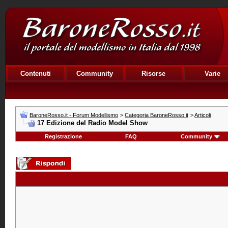
Contenuti
Community
Risorse
Varie
BaroneRosso.it - Forum Modellismo
>
Categoria BaroneRosso.it
>
Articoli
17 Edizione del Radio Model Show
Registrazione
FAQ
Community