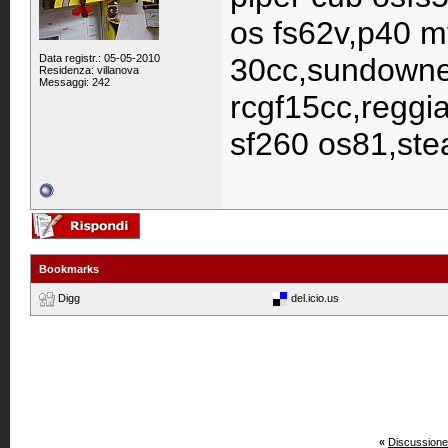
os fs62v,p40 m
Data registr.: 05-05-2010
30cc,sundowner
Residenza: villanova
Messaggi: 242
rcgf15cc,reggia
sf260 os81,st
Bookmarks
Digg
del.icio.us
«
Discussione