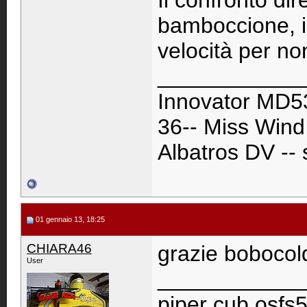
Il confronto dir
bamboccione, in
velocità per non
____________
Innovator MD53
36-- Miss Wind 
Albatros DV --
01 gennaio 13, 18:25
CHIARA46
grazie bobocol
User
____________
piper cub osfs5