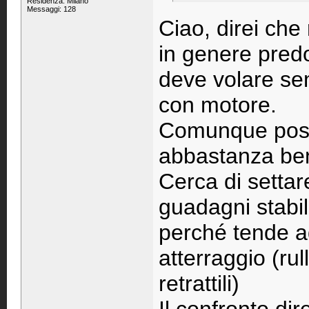
Residenza: Milano
Messaggi: 128
Ciao, direi che
in genere pred
deve volare se
con motore.
Comunque posso
abbastanza be
Cerca di settare
guadagni stabili
perché tende ad
atterraggio (rul
retrattili)