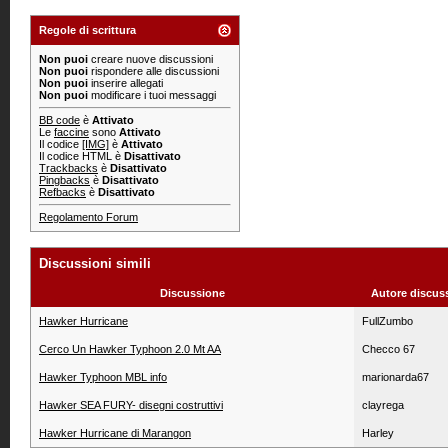
Regole di scrittura
Non puoi
creare nuove discussioni
Non puoi
rispondere alle discussioni
Non puoi
inserire allegati
Non puoi
modificare i tuoi messaggi
BB code
è
Attivato
Le
faccine
sono
Attivato
Il codice
[IMG]
è
Attivato
Il codice HTML è
Disattivato
Trackbacks
è
Disattivato
Pingbacks
è
Disattivato
Refbacks
è
Disattivato
Regolamento Forum
Discussioni simili
Discussione
Autore discus
Hawker Hurricane
FullZumbo
Cerco Un Hawker Typhoon 2.0 Mt AA
Checco 67
Hawker Typhoon MBL info
marionarda67
Hawker SEA FURY- disegni costruttivi
clayrega
Hawker Hurricane di Marangon
Harley