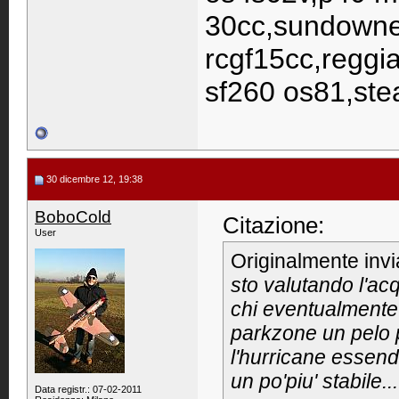
30cc,sundowner
rcgf15cc,reggia
sf260 os81,st
30 dicembre 12, 19:38
BoboCold
Citazione:
User
Originalmente inv
sto valutando l'ac
chi eventualmente g
parkzone un pelo p
l'hurricane essend
un po'piu' stabile...
Data registr.: 07-02-2011