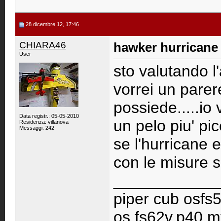
28 dicembre 12, 17:46
CHIARA46
hawker hurricane 
User
sto valutando l
vorrei un parer
possiede.....io
Data registr.: 05-05-2010
un pelo piu' pi
Residenza: villanova
Messaggi: 242
se l'hurricane
con le misure si
____________
piper cub osfs5
os fs62v,p40 m