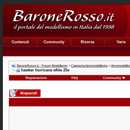
Contenuti
Community
Risorse
Varie
BaroneRosso.it - Forum Modellismo
>
Categoria Aeromodellismo
>
Aeromodelli
hawker hurricane eflite 25e
Registrazione
FAQ
Community