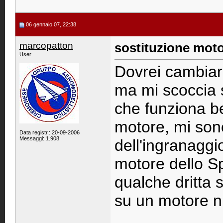
06 gennaio 07, 22:38
marcopatton
sostituzione moto
User
Dovrei cambiar
ma mi scoccia so
che funziona be
motore, mi son
Data registr.: 20-09-2006
Messaggi: 1.908
dell'ingranaggi
motore dello S
qualche dritta 
su un motore 