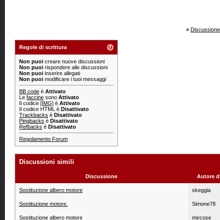
«
Discussione
Regole di scrittura
Non puoi
creare nuove discussioni
Non puoi
rispondere alle discussioni
Non puoi
inserire allegati
Non puoi
modificare i tuoi messaggi
BB code
è
Attivato
Le
faccine
sono
Attivato
Il codice
[IMG]
è
Attivato
Il codice HTML è
Disattivato
Trackbacks
è
Disattivato
Pingbacks
è
Disattivato
Refbacks
è
Disattivato
Regolamento Forum
Discussioni simili
Discussione
Autore d
Sostituzione albero motore
skeggia
Sostituzione motore.
Simone78
Sostituzione albero motore
mircose