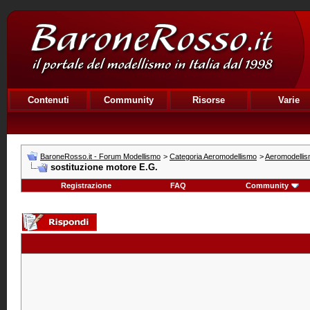
Contenuti
Community
Risorse
Varie
BaroneRosso.it - Forum Modellismo
>
Categoria Aeromodellismo
>
Aeromodellism
sostituzione motore E.G.
Registrazione
FAQ
Community