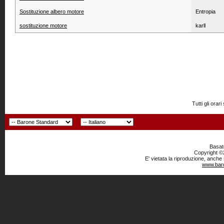
Sostituzione albero motore
Entropia
sostituzione motore
karll
Tutti gli or
Basato
Copyright ©2
E' vietata la riproduzione, anche
www.baro