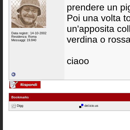
prendere un pi
Poi una volta t
un'apposita coll
Data registr.: 14-10-2002
verdina o rossa
Residenza: Roma
Messaggi: 19.840
ciaoo
Bookmarks
Digg
del.icio.us