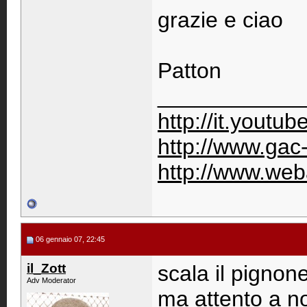
grazie e ciao
Patton
____________
http://it.youtu
http://www.gac
http://www.weba
06 gennaio 07, 22:45
il_Zott
scala il pignone
Adv Moderator
ma attento a non