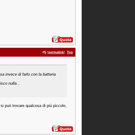
#
5
(
permalink
)
Top
sa invece di farlo con la batteria
sco nulla...
si può trovare qualcosa di più piccolo,