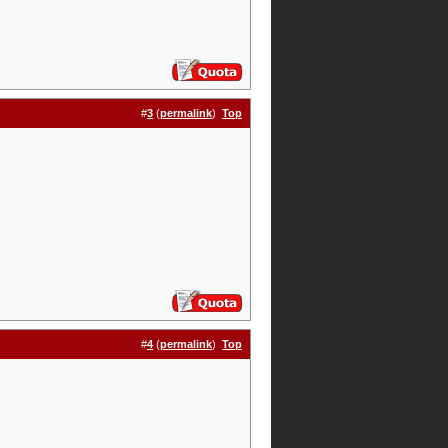
#
3
(
permalink
)
Top
#
4
(
permalink
)
Top