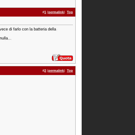
#
1
(
permalink
)
Top
ece di farlo con la batteria della
ulla...
#
2
(
permalink
)
Top