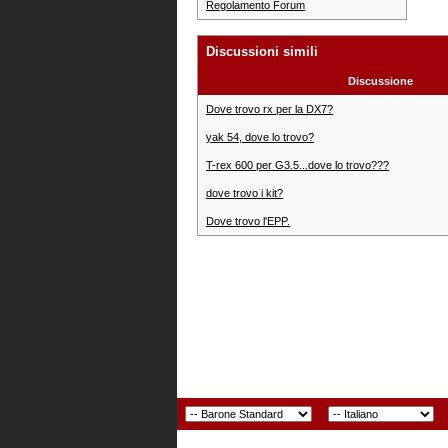
Regolamento Forum
Discussioni simili
Discussione
Dove trovo rx per la DX7?
yak 54, dove lo trovo?
T-rex 600 per G3.5...dove lo trovo???
dove trovo i kit?
Dove trovo l'EPP.