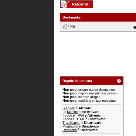
Bookmarks
Digg
Regole di scrittura
Non puoi
creare nuove discussioni
Non puoi
rispondere alle discussioni
Non puoi
inserire allegati
Non puoi
modificare i tuoi messaggi
BB code
è
Attivato
Le
faccine
sono
Attivato
Il codice
[IMG]
è
Attivato
Il codice HTML è
Disattivato
Trackbacks
è
Disattivato
Pingbacks
è
Disattivato
Refbacks
è
Disattivato