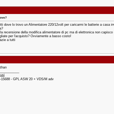
rovo?
tti dove lo trovo un Alimentatore 220/12volt per caricarmi le batterie a casa inv
a?
la recensione della modifica alimentatore di pc ma di elettronica non capisco n
gliate per l'acquisto? Ovviamente a basso costo!
azie a tutti
athan
___________
usi
 I-15688 - GPL ASW 20 + VDS/M adv