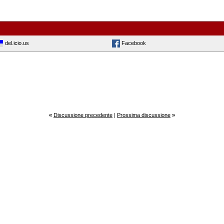
del.icio.us
Facebook
«
Discussione precedente
|
Prossima discussione
»