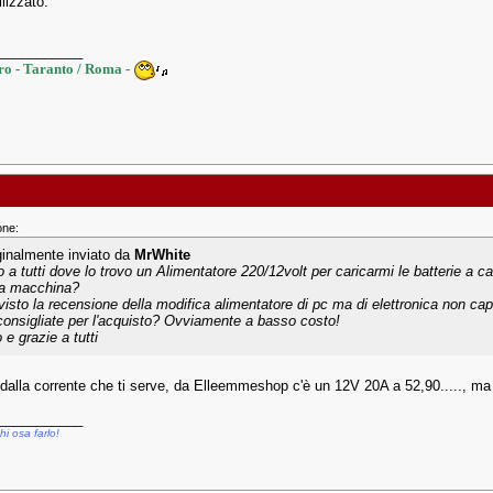
lizzato.
___________
o - Taranto / Roma -
one:
ginalmente inviato da
MrWhite
o a tutti dove lo trovo un Alimentatore 220/12volt per caricarmi le batterie a ca
la macchina?
visto la recensione della modifica alimentatore di pc ma di elettronica non capi
consigliate per l'acquisto? Ovviamente a basso costo!
 e grazie a tutti
dalla corrente che ti serve, da Elleemmeshop c'è un 12V 20A a 52,90....., ma 
___________
hi osa farlo!