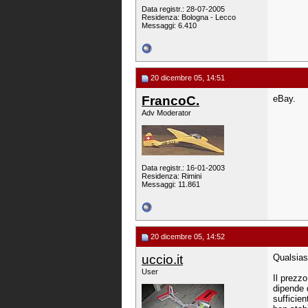
Data registr.: 28-07-2005
Residenza: Bologna - Lecco
Messaggi: 6.410
20 dicembre 05, 14:51
FrancoC.
eBay.
Adv Moderator
Data registr.: 16-01-2003
Residenza: Rimini
Messaggi: 11.861
20 dicembre 05, 14:52
uccio.it
Qualsiasi
User
Il prezzo
dipende d
sufficie