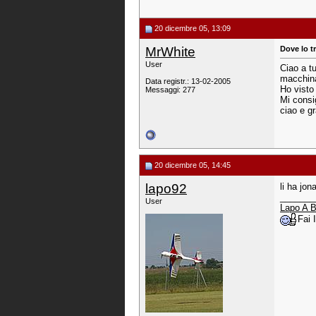
20 dicembre 05, 13:09
MrWhite
Dove lo t
User
Ciao a tu
macchin
Data registr.: 13-02-2005
Ho visto 
Messaggi: 277
Mi consi
ciao e gr
20 dicembre 05, 14:45
lapo92
li ha jon
_______
User
Lapo A B
Fai