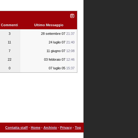
Commenti
Ultimo Messaggio
3
28 settembre 07
21:37
11
24 luglio 07
21:40
7
11 giugno 07
12:08
22
03 febbraio 07
12:46
0
07 luglio 05
15:37
Contatta staff
-
Home
-
Archivio
-
Privacy
-
Top