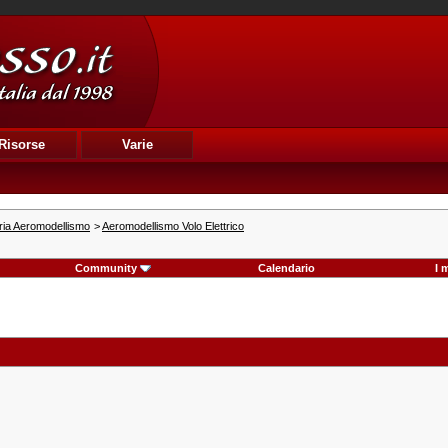
Risorse
Varie
ria Aeromodellismo
>
Aeromodellismo Volo Elettrico
Community
Calendario
I 