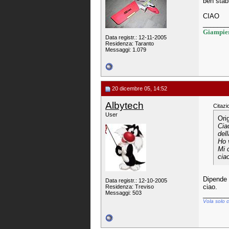
ben stabi
CIAO
_______
Giampier
Data registr.: 12-11-2005
Residenza: Taranto
Messaggi: 1.079
20 dicembre 05, 14:52
Albytech
Citazi
User
Ori
Cia
del
Ho 
Mi 
ciao
Dipende 
Data registr.: 12-10-2005
ciao.
Residenza: Treviso
Messaggi: 503
_______
Vola solo c