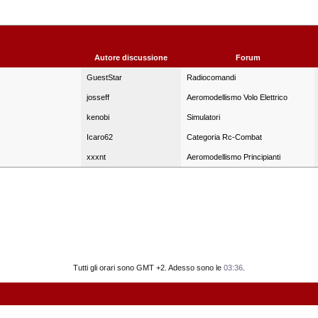
Autore discussione
Forum
GuestStar
Radiocomandi
josseff
Aeromodellismo Volo Elettrico
kenobi
Simulatori
Icaro62
Categoria Rc-Combat
xxxnt
Aeromodellismo Principianti
Tutti gli orari sono GMT +2. Adesso sono le
03:36
.