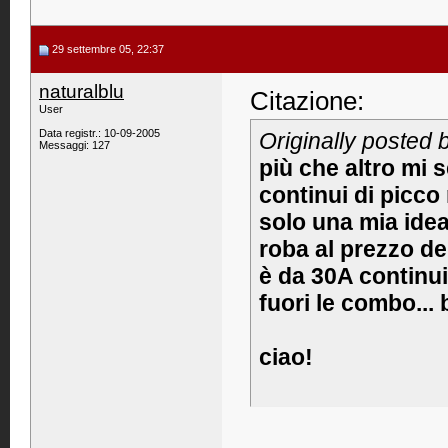
29 settembre 05, 22:37
naturalblu
Citazione:
User
Data registr.: 10-09-2005
Originally posted 
Messaggi: 127
più che altro mi 
continui di picco
solo una mia idea 
roba al prezzo del
è da 30A continui.
fuori le combo...
ciao!