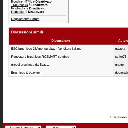
Il codice HTML è
Disattivato
Trackbacks
è
Disattivato
Pingbacks
è
Disattivato
Refbacks
è
Disattivato
Regolamento Forum
Discussioni simili
Discussione
Autor
ESC brushless 18Amp. su ebay - Venditore italiano.
galaeta
Regolatore brushless RCSMART su ebay
strike76
grossi brushless da Ebay...
gnugo
Brushless & ebay.com
doctorw
Tutti gli or