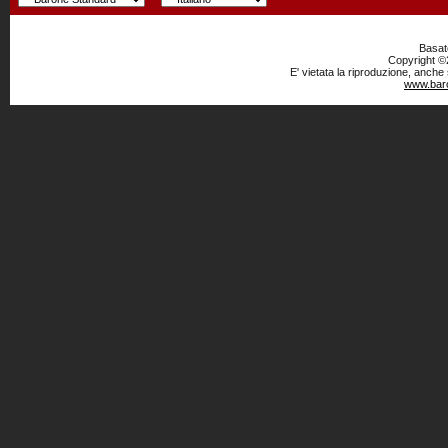
Basato
Copyright ©2
E' vietata la riproduzione, anche
www.baro