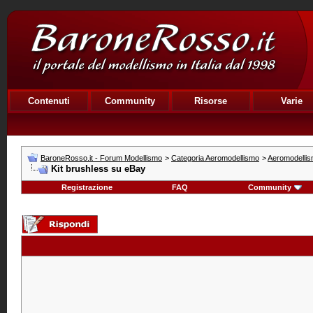
Contenuti
Community
Risorse
Varie
BaroneRosso.it - Forum Modellismo
>
Categoria Aeromodellismo
>
Aeromodellism
Kit brushless su eBay
Registrazione
FAQ
Community