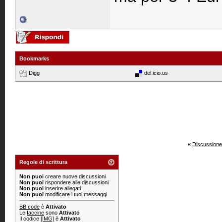
Bookmarks
Digg
del.icio.us
«
Discussione
Regole di scrittura
Non puoi
creare nuove discussioni
Non puoi
rispondere alle discussioni
Non puoi
inserire allegati
Non puoi
modificare i tuoi messaggi
BB code
è
Attivato
Le
faccine
sono
Attivato
Il codice
[IMG]
è
Attivato