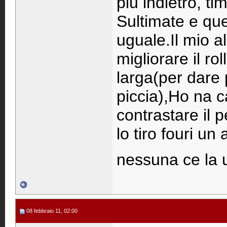
piu indietro, t
Sultimate e que
uguale.Il mio al
migliorare il ro
larga(per dare 
piccia),Ho na c
contrastare il pe
lo tiro fouri u
nessuna ce la 
08 febbraio 11, 02:00