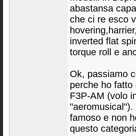
abastansa capa
che ci re esco v
hovering,harrier
inverted flat spi
torque roll e an
Ok, passiamo co
perche ho fatto
F3P-AM (volo i
"aeromusical").
famoso e non ho
questo categori