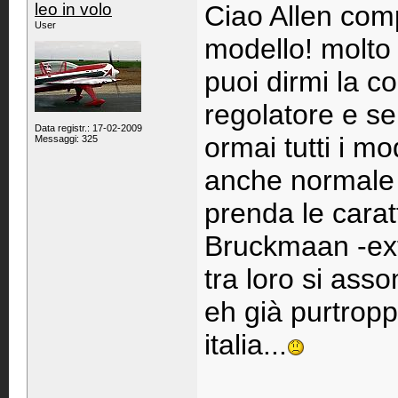
leo in volo
Ciao Allen com
User
modello! molto 
puoi dirmi la c
regolatore e ser
Data registr.: 17-02-2009
ormai tutti i m
Messaggi: 325
anche normale 
prenda le caratt
Bruckmaan -ext
tra loro si asso
eh già purtropp
italia...