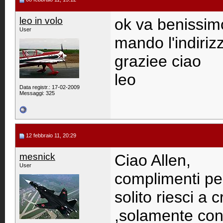
leo in volo
ok va benissimo 
User
mando l'indiri
graziee ciao
leo
Data registr.: 17-02-2009
Messaggi: 325
12 febbraio 11, 20:29
mesnick
Ciao Allen,
User
complimenti pe
solito riesci a 
,solamente con