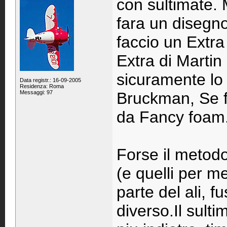
con sultimate.
fara un disegno
faccio un Extra
Extra di Martin
sicuramente lo
Data registr.: 16-09-2005
Residenza: Roma
Messaggi: 97
Bruckman, Se f
da Fancy foam
Forse il metodo
(e quelli per m
parte del ali, f
diverso.Il sult