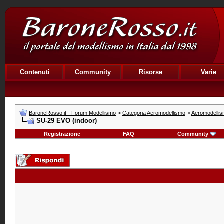
Contenuti
Community
Risorse
Varie
BaroneRosso.it - Forum Modellismo
>
Categoria Aeromodellismo
>
Aeromodellis
SU-29 EVO (indoor)
Registrazione
FAQ
Community