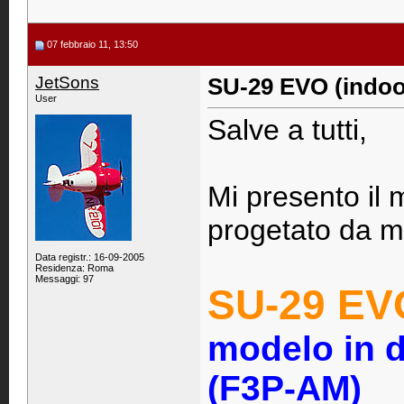
07 febbraio 11, 13:50
JetSons
SU-29 EVO (indoo
User
Salve a tutti,
Mi presento il
progetato da me
Data registr.: 16-09-2005
Residenza: Roma
Messaggi: 97
SU-29 EV
modelo in d
(F3P-AM)