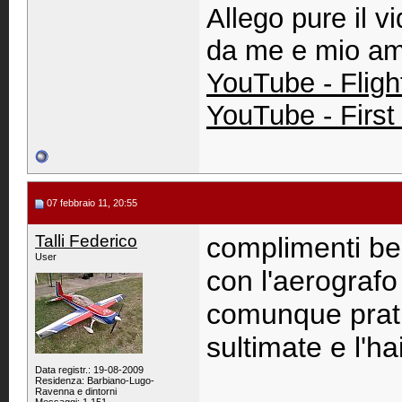
Allego pure il v
da me e mio am
YouTube - Fligh
YouTube - First
07 febbraio 11, 20:55
Talli Federico
complimenti be
User
con l'aerografo
comunque prati
sultimate e l'ha
Data registr.: 19-08-2009
Residenza: Barbiano-Lugo-
Ravenna e dintorni