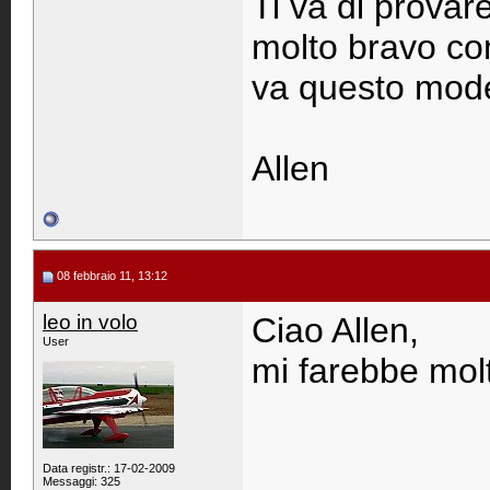
Ti va di provar
molto bravo c
va questo mode
Allen
08 febbraio 11, 13:12
leo in volo
Ciao Allen,
User
mi farebbe molt
Data registr.: 17-02-2009
Messaggi: 325