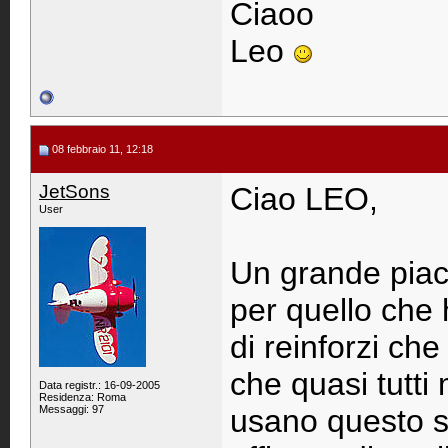
Ciaoo
Leo
08 febbraio 11, 12:18
JetSons
Ciao LEO,
User
Un grande piac
per quello che 
di reinforzi ch
che quasi tutti
Data registr.: 16-09-2005
Residenza: Roma
Messaggi: 97
usano questo s