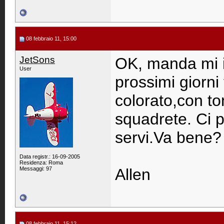
08 febbraio 11, 15:00
JetSons
OK, manda mi il
User
prossimi giorni
colorato,con ton
squadrete. Ci p
servi.Va bene?
Data registr.: 16-09-2005
Residenza: Roma
Messaggi: 97
Allen
08 febbraio 11, 15:12