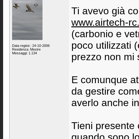
Ti avevo già co
www.airtech-rc
(carbonio e vet
poco utilizzati (
Data registr.: 24-10-2006
Residenza: Mestre
Messaggi: 1.134
prezzo non mi 
E comunque att
da gestire come
averlo anche in
Tieni presente 
quando sono lon