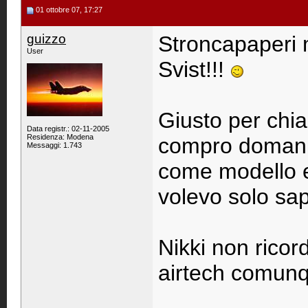
01 ottobre 07, 17:27
guizzo
Stroncapaperi 
User
Svist!!!
Giusto per chia
Data registr.: 02-11-2005
Residenza: Modena
compro domani
Messaggi: 1.743
come modello e 
volevo solo sa
Nikki non ricor
airtech comunq