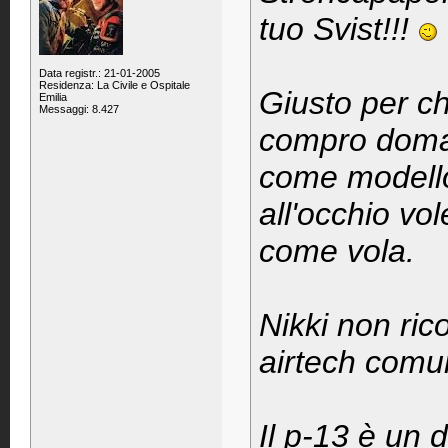
tuo Svist!!!
Data registr.: 21-01-2005
Residenza: La Civile e Ospitale
Giusto per ch
Emilia
Messaggi: 8.427
compro doman
come modello 
all'occhio vo
come vola.
Nikki non ric
airtech comu
Il p-13 è un 