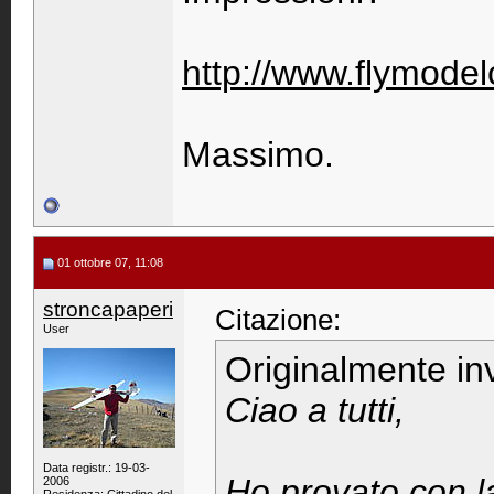
http://www.flymode
Massimo.
01 ottobre 07, 11:08
stroncapaperi
Citazione:
User
Originalmente in
Ciao a tutti,
Data registr.: 19-03-
Ho provato con l
2006