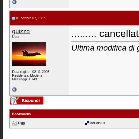
01 ottobre 07, 18:59
guizzo
......... cancella
User
Ultima modifica di 
Data registr.: 02-11-2005
Residenza: Modena
Messaggi: 1.743
Bookmarks
Digg
del.icio.us