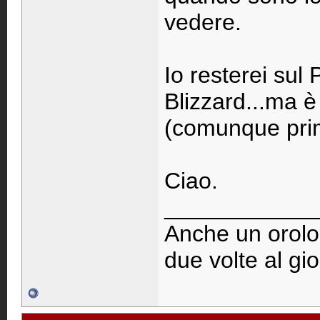
vedere.
Io resterei sul
Blizzard...ma è
(comunque prim
Ciao.
____________
Anche un orolog
due volte al gi