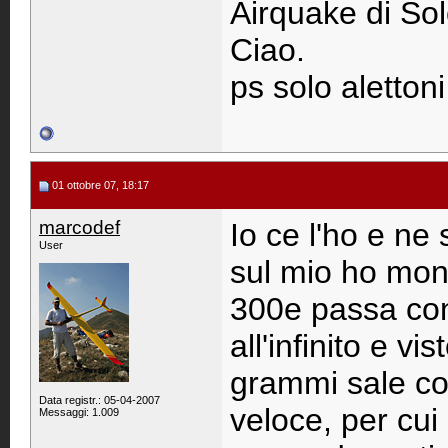
Airquake di So
Ciao.
ps solo alettoni
01 ottobre 07, 18:17
marcodef
Io ce l'ho e ne
User
sul mio ho mon
300e passa cons
all'infinito e v
grammi sale co
Data registr.: 05-04-2007
veloce, per cui
Messaggi: 1.009