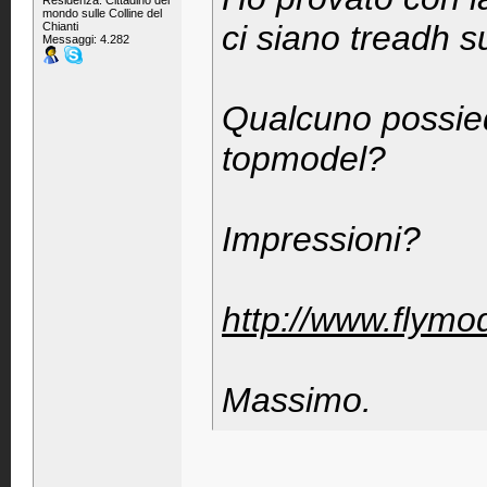
Residenza: Cittadino del
mondo sulle Colline del
ci siano treadh s
Chianti
Messaggi: 4.282
Qualcuno possied
topmodel?
Impressioni?
http://www.flym
Massimo.