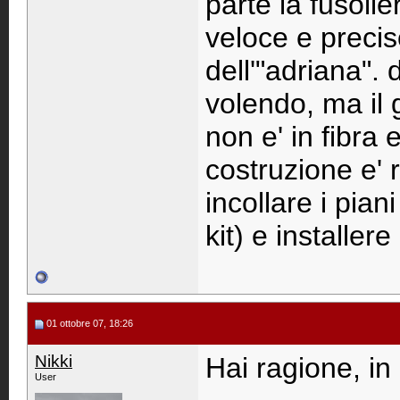
parte la fusolie
veloce e preci
dell'"adriana". 
volendo, ma il 
non e' in fibra 
costruzione e' r
incollare i pian
kit) e installere 
01 ottobre 07, 18:26
Nikki
Hai ragione, in 
User