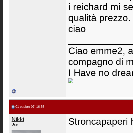
i reichard mi 
qualità prezzo.
ciao
____________
Ciao emme2, am
compagno di me
I Have no drea
01 ottobre 07, 16:35
Nikki
Stroncapaperi 
User