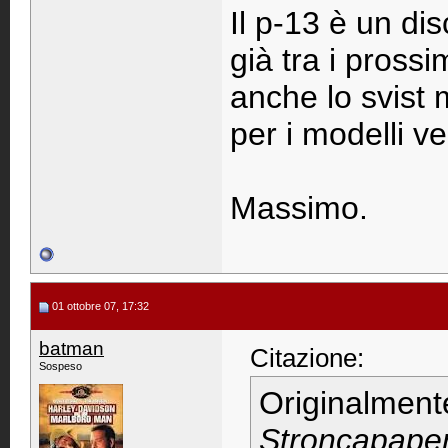
Il p-13 è un di
già tra i pros
anche lo svist 
per i modelli v
Massimo.
01 ottobre 07, 17:32
batman
Citazione:
Sospeso
Originalment
Stroncapaper