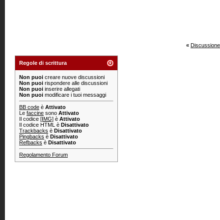
«
Discussione
Regole di scrittura
Non puoi
creare nuove discussioni
Non puoi
rispondere alle discussioni
Non puoi
inserire allegati
Non puoi
modificare i tuoi messaggi
BB code
è
Attivato
Le
faccine
sono
Attivato
Il codice
[IMG]
è
Attivato
Il codice HTML è
Disattivato
Trackbacks
è
Disattivato
Pingbacks
è
Disattivato
Refbacks
è
Disattivato
Regolamento Forum