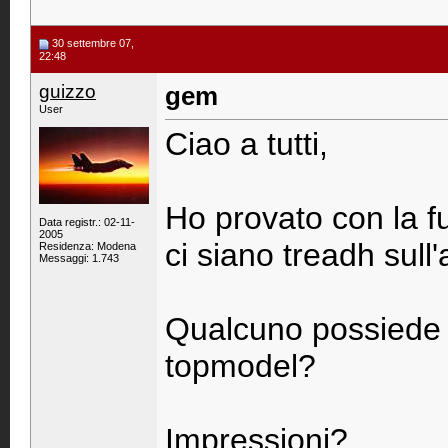
30 settembre 07,
22:48
guizzo
gem
User
Ciao a tutti,
Ho provato con la 
Data registr.: 02-11-
2005
ci siano treadh sull
Residenza: Modena
Messaggi: 1.743
Qualcuno possiede 
topmodel?
Impressioni?