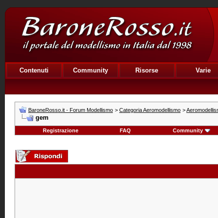
Contenuti
Community
Risorse
Varie
BaroneRosso.it - Forum Modellismo
>
Categoria Aeromodellismo
>
Aeromodellism
gem
Registrazione
FAQ
Community