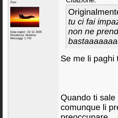
Citazione:
User
Originalment
tu ci fai imp
non ne prendi
Data registr.: 02-11-2005
Residenza: Modena
bastaaaaaa
Messaggi: 1.743
Se me li paghi t
Quando ti sale 
comunque li pre
preoccupare...