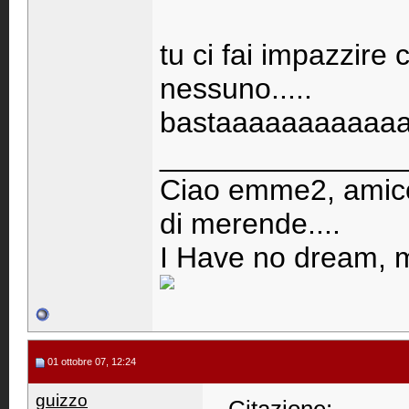
tu ci fai impazzire
nessuno.....
bastaaaaaaaaaaa
_______________
Ciao emme2, amico
di merende....
I Have no dream, m
01 ottobre 07, 12:24
guizzo