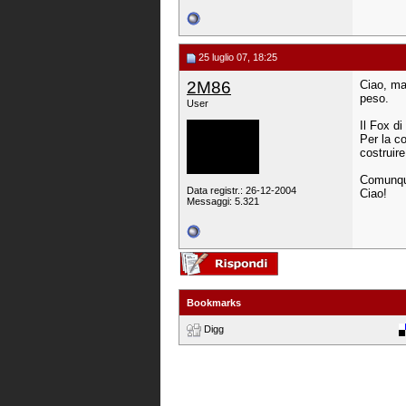
25 luglio 07, 18:25
2M86
Ciao, ma
peso.
User
Il Fox d
Per la c
costruire
Comunque 
Data registr.: 26-12-2004
Ciao!
Messaggi: 5.321
Bookmarks
Digg