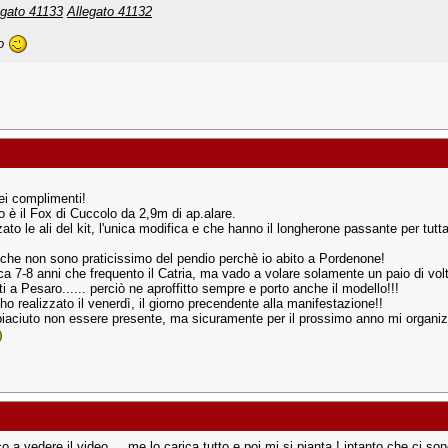
egato 41133
Allegato 41132
ao
ei complimenti!
o è il Fox di Cuccolo da 2,9m di ap.alare.
zato le ali del kit, l'unica modifica e che hanno il longherone passante per tutta
che non sono praticissimo del pendio perchè io abito a Pordenone!
ca 7-8 anni che frequento il Catria, ma vado a volare solamente un paio di volte
i a Pesaro...... perciò ne aproffitto sempre e porto anche il modello!!!
l'ho realizzato il venerdì, il giorno precendente alla manifestazione!!
piaciuto non essere presente, ma sicuramente per il prossimo anno mi organiz
o a vedere il video.... me lo carica tutto e poi mi si pianta ! intanto che ci so