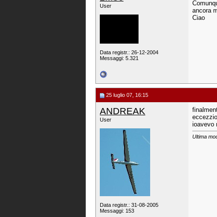
Comunque
User
ancora mi
Ciao
Data registr.: 26-12-2004
Messaggi: 5.321
25 luglio 07, 16:15
ANDREAK
finalment
eccezzio
User
ioavevo 
Ultima mod
Data registr.: 31-08-2005
Messaggi: 153