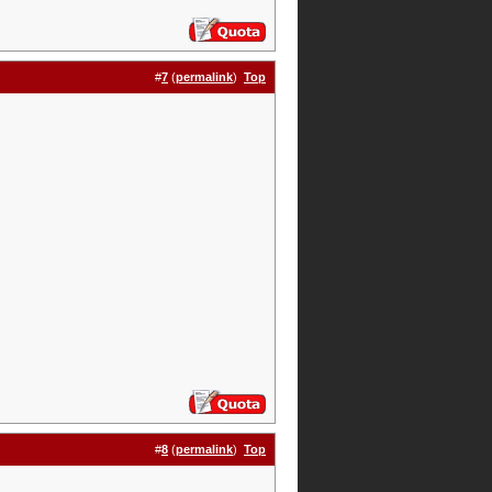
#
7
(
permalink
)
Top
#
8
(
permalink
)
Top