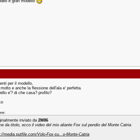
ideo e gran modello
nti per il modello,
molto e anche la flessione dell'ala e' perfetta.
llo e'? di che casa? profilo?
co
one:
ginalmente inviato da
2M86
e da titolo, ecco il video del mio aliante Fox sul pendio del Monte Catria:
p://media.putfile.com/Volo-Fox-su...o-Monte-Catria