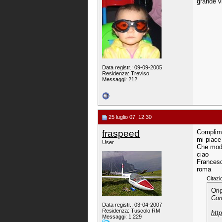
grande v
Data registr.: 09-09-2005
Residenza: Treviso
Messaggi: 212
25 luglio 07, 12:30
fraspeed
Complime
mi piace 
User
Che mode
ciao
Frances
roma
Citazi
Ori
Com
Data registr.: 03-04-2007
Residenza: Tuscolo RM
htt
Messaggi: 1.229