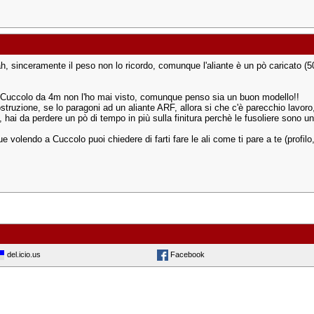
h, sinceramente il peso non lo ricordo, comunque l'aliante è un pò caricato (
i Cuccolo da 4m non l'ho mai visto, comunque penso sia un buon modello!!
ostruzione, se lo paragoni ad un aliante ARF, allora si che c'è parecchio lavor
, hai da perdere un pò di tempo in più sulla finitura perchè le fusoliere sono u
volendo a Cuccolo puoi chiedere di farti fare le ali come ti pare a te (profilo, r
del.icio.us
Facebook