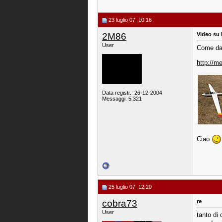
23 luglio 07, 10:16
2M86
Video su 
User
Come da 
http://m
Data registr.: 26-12-2004
Messaggi: 5.321
Ciao
25 luglio 07, 12:20
cobra73
re
User
tanto di 