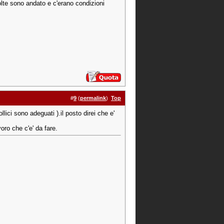
olte sono andato e c'erano condizioni
#
9
(
permalink
)
Top
ici sono adeguati ).il posto direi che e'
oro che c'e' da fare.