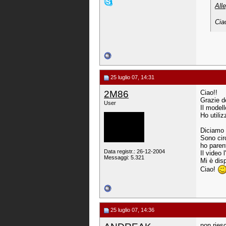
All
Ci
25 luglio 07, 14:31
2M86
Ciao!!
Grazie d
User
Il modell
Ho utiliz
Diciamo 
Sono cir
ho parent
Data registr.: 26-12-2004
Il video 
Messaggi: 5.321
Mi è dis
Ciao!
25 luglio 07, 14:36
non riesc