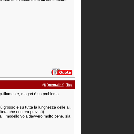
#
6
(
permalink
)
Top
nquillamente, magari è un problema
iù grosso e su tutta la lunghezza delle ali.
liera che non era previsti)
ma il modello vola davvero molto bene, sia