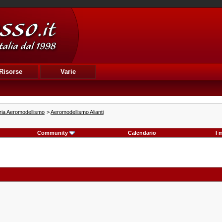
Risorse
Varie
ria Aeromodellismo
>
Aeromodellismo Alianti
Community
Calendario
I 