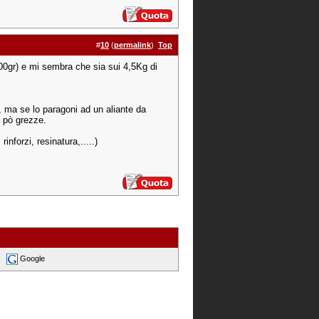
#
10
(
permalink
)
Top
500gr) e mi sembra che sia sui 4,5Kg di
o, ma se lo paragoni ad un aliante da
n pò grezze.
inforzi, resinatura,.....)
Google