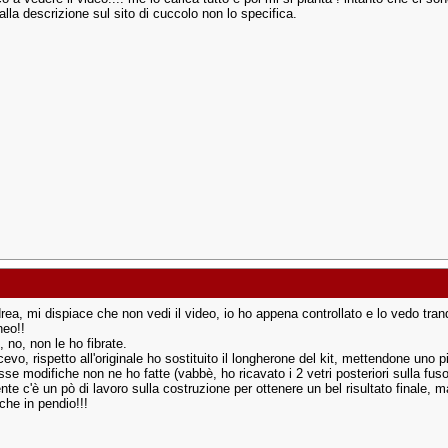
lla descrizione sul sito di cuccolo non lo specifica.
rea, mi dispiace che non vedi il video, io ho appena controllato e lo vedo tra
eo!!
i, no, non le ho fibrate.
vo, rispetto all'originale ho sostituito il longherone del kit, mettendone uno p
sse modifiche non ne ho fatte (vabbè, ho ricavato i 2 vetri posteriori sulla fuso
te c'è un pò di lavoro sulla costruzione per ottenere un bel risultato finale, 
 che in pendio!!!