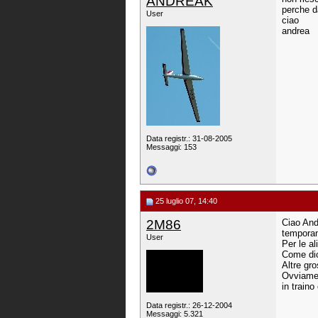
ANDREAK
perche da
User
ciao
andrea
Data registr.: 31-08-2005
Messaggi: 153
25 luglio 07, 14:40
2M86
Ciao And
temporan
User
Per le al
Come dice
Altre gro
Ovviamen
in traino
Data registr.: 26-12-2004
Messaggi: 5.321