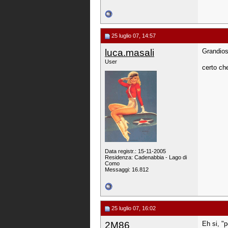
25 luglio 07, 14:57
luca.masali
Grandios
User
certo ch
Data registr.: 15-11-2005
Residenza: Cadenabbia - Lago di
Como
Messaggi: 16.812
25 luglio 07, 16:02
2M86
Eh si, "