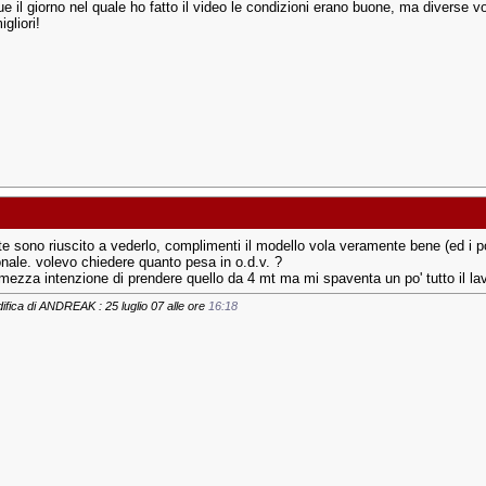
 il giorno nel quale ho fatto il video le condizioni erano buone, ma diverse v
gliori!
e sono riuscito a vederlo, complimenti il modello vola veramente bene (ed i poll
nale. volevo chiedere quanto pesa in o.d.v. ?
mezza intenzione di prendere quello da 4 mt ma mi spaventa un po' tutto il lav
ifica di ANDREAK : 25 luglio 07 alle ore
16:18