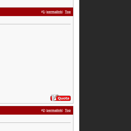
#
1
(
permalink
)
Top
#
2
(
permalink
)
Top