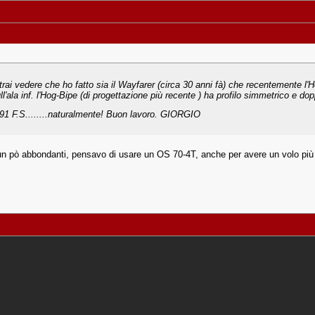
rai vedere che ho fatto sia il Wayfarer (circa 30 anni fà) che recentemente l'
ull'ala inf. l'Hog-Bipe (di progettazione più recente ) ha profilo simmetrico e 
1 F.S........naturalmente! Buon lavoro. GIORGIO
pò abbondanti, pensavo di usare un OS 70-4T, anche per avere un volo più real