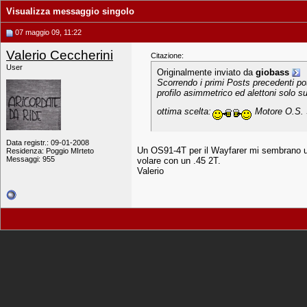
Visualizza messaggio singolo
07 maggio 09, 11:22
Valerio Ceccherini
Citazione:
User
Originalmente inviato da
giobass
Scorrendo i primi Posts precedenti pot
profilo asimmetrico ed alettoni solo s
ottima scelta:
Motore O.S. 9
Data registr.: 09-01-2008
Un OS91-4T per il Wayfarer mi sembrano un 
Residenza: Poggio MIrteto
Messaggi: 955
volare con un .45 2T.
Valerio