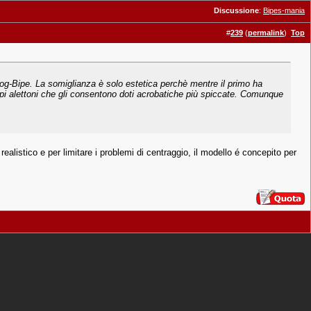
Discussione
:
Bipes-mania
#
239
(
permalink
)
Top
Hog-Bipe. La somiglianza è solo estetica perchè mentre il primo ha
doppi alettoni che gli consentono doti acrobatiche più spiccate. Comunque
istico e per limitare i problemi di centraggio, il modello é concepito per