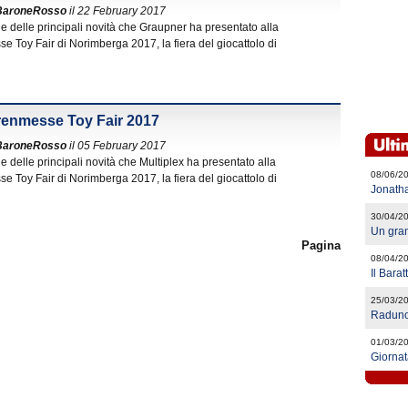
BaroneRosso
il 22 February 2017
he delle principali novità che Graupner ha presentato alla
 Toy Fair di Norimberga 2017, la fiera del giocattolo di
arenmesse Toy Fair 2017
BaroneRosso
il 05 February 2017
e delle principali novità che Multiplex ha presentato alla
08/06/2
 Toy Fair di Norimberga 2017, la fiera del giocattolo di
Jonath
30/04/2
Un gra
Pagina
08/04/2
Il Bara
25/03/2
Raduno
01/03/2
Giornat