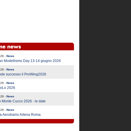
026 -
News
an Modellismo Day 13-14 giugno 2026
026 -
News
nde successo il ProWing2026
026 -
News
ttoLo 2026
026 -
News
 Monte Cucco 2026 - le date
026 -
News
a Aerotraino Artena Roma