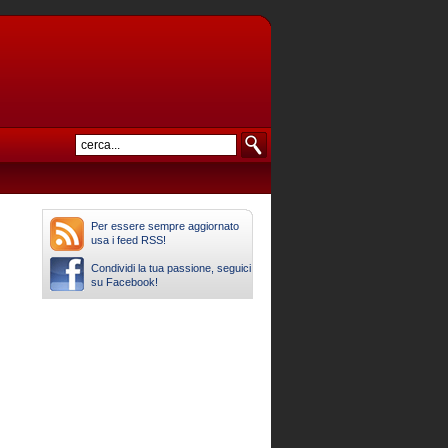
Per essere sempre aggiornato
usa i feed RSS!
Condividi la tua passione, seguici
su Facebook!