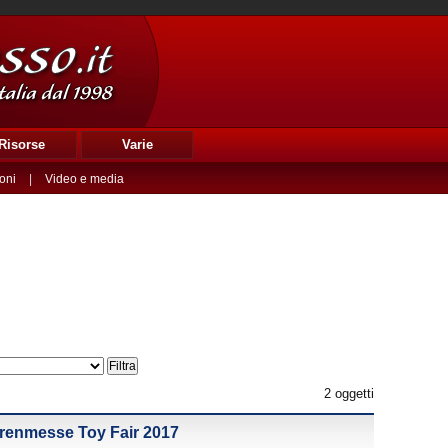
Risorse
Varie
oni
|
Video e media
2 oggetti
arenmesse Toy Fair 2017