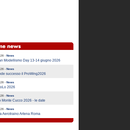
026 -
News
an Modellismo Day 13-14 giugno 2026
026 -
News
nde successo il ProWing2026
026 -
News
ttoLo 2026
026 -
News
 Monte Cucco 2026 - le date
026 -
News
a Aerotraino Artena Roma