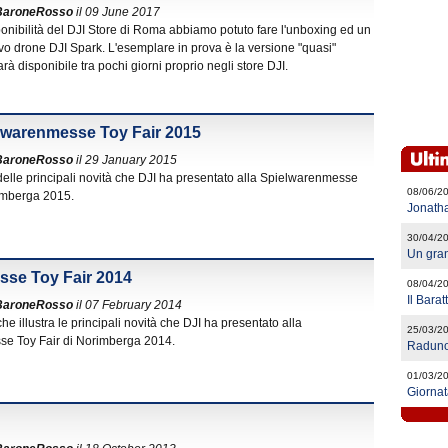
BaroneRosso
il 09 June 2017
ponibilità del DJI Store di Roma abbiamo potuto fare l'unboxing ed un
ovo drone DJI Spark. L'esemplare in prova è la versione "quasi"
arà disponibile tra pochi giorni proprio negli store DJI.
ielwarenmesse Toy Fair 2015
BaroneRosso
il 29 January 2015
elle principali novità che DJI ha presentato alla Spielwarenmesse
08/06/2
rimberga 2015.
Jonath
30/04/2
Un gra
sse Toy Fair 2014
08/04/2
Il Bara
BaroneRosso
il 07 February 2014
e illustra le principali novità che DJI ha presentato alla
25/03/2
e Toy Fair di Norimberga 2014.
Raduno
01/03/2
Giornat