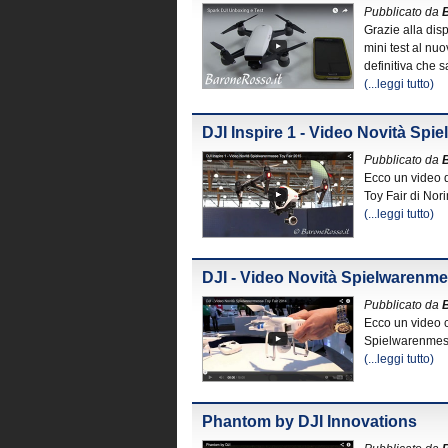
Pubblicato da
Grazie alla dis
mini test al nu
definitiva che s
(...leggi tutto)
DJI Inspire 1 - Video Novità Sp
Pubblicato da
Ecco un video d
Toy Fair di No
(...leggi tutto)
DJI - Video Novità Spielwarenme
Pubblicato da
Ecco un video ch
Spielwarenmess
(...leggi tutto)
Phantom by DJI Innovations