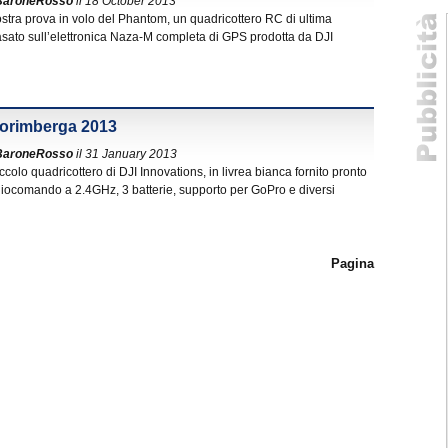
BaroneRosso
il 18 October 2013
nostra prova in volo del Phantom, un quadricottero RC di ultima
sato sull’elettronica Naza-M completa di GPS prodotta da DJI
Norimberga 2013
BaroneRosso
il 31 January 2013
iccolo quadricottero di DJI Innovations, in livrea bianca fornito pronto
iocomando a 2.4GHz, 3 batterie, supporto per GoPro e diversi
Pagina