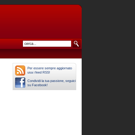
Per essere sempre aggiornato
usa i feed RSS!
Condividi la tua passione, seguici
su Facebook!