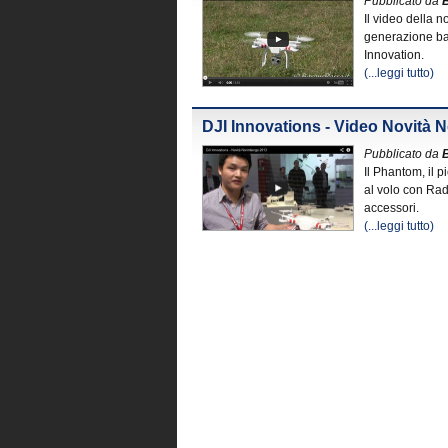
Pubblicato da
Il video della 
generazione ba
Innovation.
(...leggi tutto)
DJI Innovations - Video Novità 
Pubblicato da
Il Phantom, il p
al volo con Rad
accessori.
(...leggi tutto)