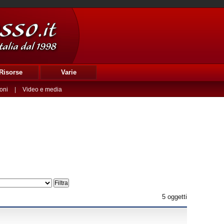
Risorse
Varie
oni
|
Video e media
5 oggetti