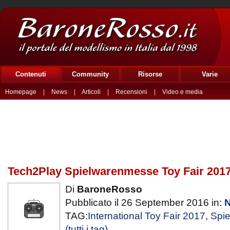
Contenuti
Community
Risorse
Varie
Homepage
|
News
|
Articoli
|
Recensioni
|
Video e media
Tech2Play Spielwarenmesse Toy Fair 201
Di
BaroneRosso
Pubblicato il 26 September 2016 in:
TAG:
International Toy Fair 2017
,
Spi
(tutti i tag)