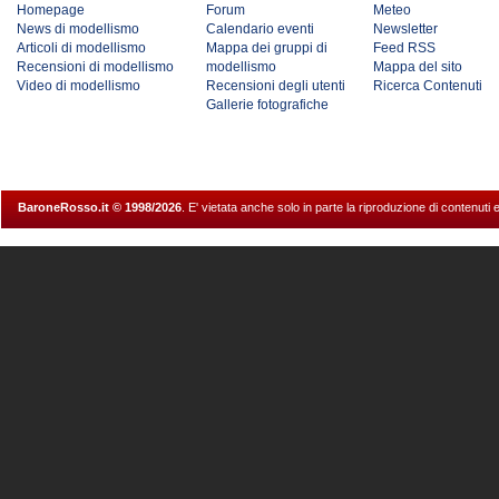
Homepage
Forum
Meteo
News di modellismo
Calendario eventi
Newsletter
Articoli di modellismo
Mappa dei gruppi di
Feed RSS
Recensioni di modellismo
modellismo
Mappa del sito
Video di modellismo
Recensioni degli utenti
Ricerca Contenuti
Gallerie fotografiche
BaroneRosso.it © 1998/2026
. E' vietata anche solo in parte la riproduzione di contenuti 