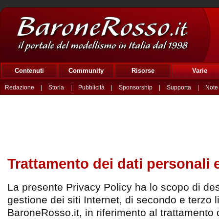
Contenuti
Community
Risorse
Varie
Redazione
|
Storia
|
Pubblicità
|
Sponsorship
|
Supporta
|
Note 
Trattamento dei dati personali 
La presente Privacy Policy ha lo scopo di des
gestione dei siti Internet, di secondo e terzo l
BaroneRosso.it, in riferimento al trattamento 